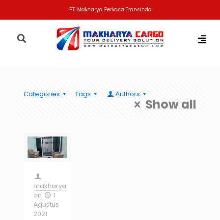
PT. Makharya Perkasa Transindo
Categories
Tags
Authors
Show all
makharya
on
1
Agustus
2021