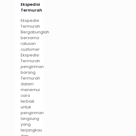
Ekspedisi
Termurah
Ekspedisi
Termurah
Bergabunglah
bersama
ratusan
customer
Ekspedisi
Termurah
pengiriman
barang
Termurah
dalam
menemui
cara
terbaik
untuk
pengiriman
langsung
yang
terjangkau
dan