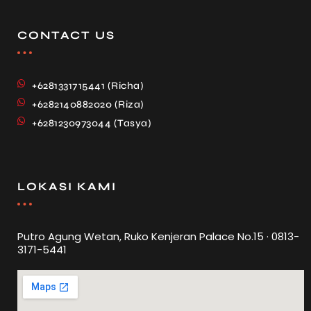
CONTACT US
+6281331715441 (Richa)
+6282140882020 (Riza)
+6281230973044 (Tasya)
LOKASI KAMI
Putro Agung Wetan, Ruko Kenjeran Palace No.15 · 0813-
3171-5441