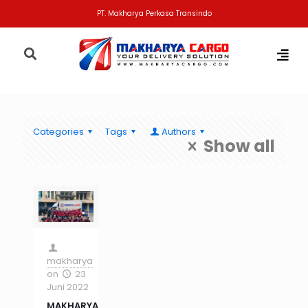
PT. Makharya Perkasa Transindo
Categories
Tags
Authors
Show all
makharya
on
23
Juni 2022
MAKHARYA