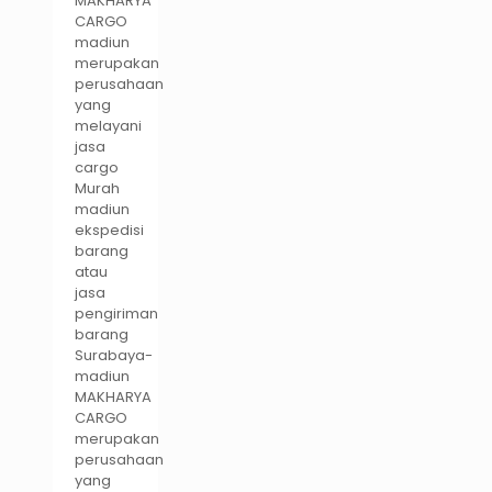
MAKHARYA
CARGO
madiun
merupakan
perusahaan
yang
melayani
jasa
cargo
Murah
madiun
ekspedisi
barang
atau
jasa
pengiriman
barang
Surabaya-
madiun
MAKHARYA
CARGO
merupakan
perusahaan
yang