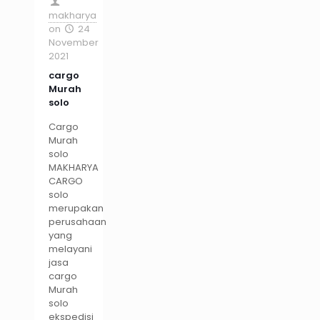
makharya
on
24
November
2021
cargo
Murah
solo
Cargo
Murah
solo
MAKHARYA
CARGO
solo
merupakan
perusahaan
yang
melayani
jasa
cargo
Murah
solo
ekspedisi