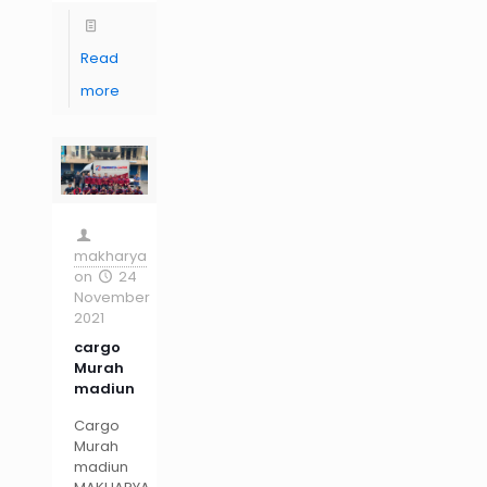
Read
more
makharya
on
24
November
2021
cargo
Murah
madiun
Cargo
Murah
madiun