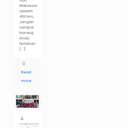
dan
Makassar
adalah
450 km,
Jangan
sampai
barang
Anda
tertahan
[…]
Read
more
makharya