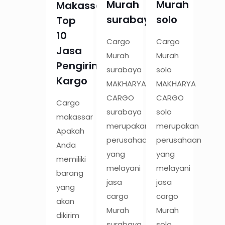
Murah
Murah
Makassar:
surabaya
solo
Top
10
Cargo
Cargo
Jasa
Murah
Murah
Pengiriman
surabaya
solo
Kargo
MAKHARYA
MAKHARYA
CARGO
CARGO
Cargo
surabaya
solo
makassar
merupakan
merupakan
Apakah
perusahaan
perusahaan
Anda
yang
yang
memiliki
melayani
melayani
barang
jasa
jasa
yang
cargo
cargo
akan
Murah
Murah
dikirim
surabaya
solo