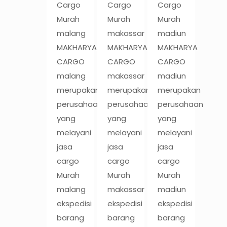
Cargo
Cargo
Cargo
Murah
Murah
Murah
malang
makassar
madiun
MAKHARYA
MAKHARYA
MAKHARYA
CARGO
CARGO
CARGO
malang
makassar
madiun
merupakan
merupakan
merupakan
perusahaan
perusahaan
perusahaan
yang
yang
yang
melayani
melayani
melayani
jasa
jasa
jasa
cargo
cargo
cargo
Murah
Murah
Murah
malang
makassar
madiun
ekspedisi
ekspedisi
ekspedisi
barang
barang
barang