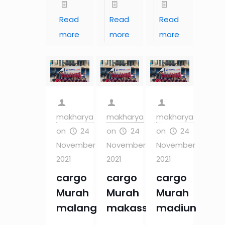
Read
Read
Read
more
more
more
makharya
makharya
makharya
on
24
on
24
on
24
November
November
November
2021
2021
2021
cargo
cargo
cargo
Murah
Murah
Murah
malang
makassar
madiun