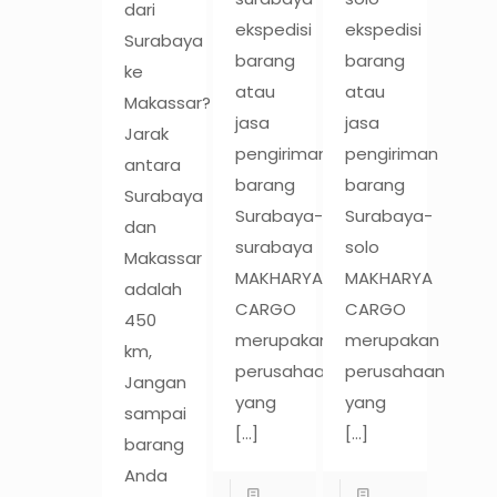
dari
ekspedisi
ekspedisi
Surabaya
barang
barang
ke
atau
atau
Makassar?
jasa
jasa
Jarak
pengiriman
pengiriman
antara
barang
barang
Surabaya
Surabaya-
Surabaya-
dan
surabaya
solo
Makassar
MAKHARYA
MAKHARYA
adalah
CARGO
CARGO
450
merupakan
merupakan
km,
perusahaan
perusahaan
Jangan
yang
yang
sampai
[…]
[…]
barang
Anda