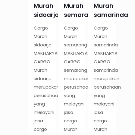
Murah
Murah
Murah
sidoarjo
semarang
samarinda
Cargo
Cargo
Cargo
Murah
Murah
Murah
sidoarjo
semarang
samarinda
MAKHARYA
MAKHARYA
MAKHARYA
CARGO
CARGO
CARGO
Murah
semarang
samarinda
sidoarjo
merupakan
merupakan
merupakan
perusahaan
perusahaan
perusahaan
yang
yang
yang
melayani
melayani
melayani
jasa
jasa
jasa
cargo
cargo
cargo
Murah
Murah