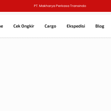
PT. Makharya Perkasa Transindo
me
Cek Ongkir
Cargo
Ekspedisi
Blog
thors