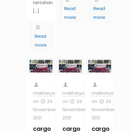
tertahan
Read
Read
[…]
more
more
Read
more
makharya
makharya
makharya
on
24
on
24
on
24
November
November
November
2021
2021
2021
cargo
cargo
cargo