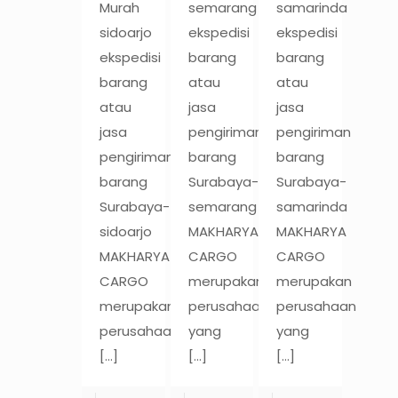
Murah
semarang
samarinda
sidoarjo
ekspedisi
ekspedisi
ekspedisi
barang
barang
barang
atau
atau
atau
jasa
jasa
jasa
pengiriman
pengiriman
pengiriman
barang
barang
barang
Surabaya-
Surabaya-
Surabaya-
semarang
samarinda
sidoarjo
MAKHARYA
MAKHARYA
MAKHARYA
CARGO
CARGO
CARGO
merupakan
merupakan
merupakan
perusahaan
perusahaan
perusahaan
yang
yang
[…]
[…]
[…]