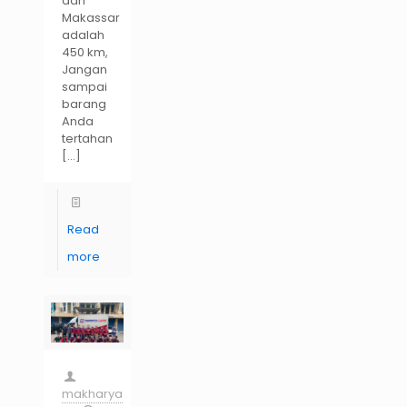
dan
Makassar
adalah
450 km,
Jangan
sampai
barang
Anda
tertahan
[…]
Read
more
makharya