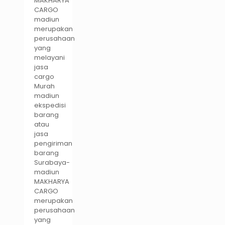
MAKHARYA
CARGO
madiun
merupakan
perusahaan
yang
melayani
jasa
cargo
Murah
madiun
ekspedisi
barang
atau
jasa
pengiriman
barang
Surabaya-
madiun
MAKHARYA
CARGO
merupakan
perusahaan
yang