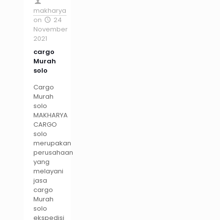
makharya
on
24
November
2021
cargo
Murah
solo
Cargo
Murah
solo
MAKHARYA
CARGO
solo
merupakan
perusahaan
yang
melayani
jasa
cargo
Murah
solo
ekspedisi