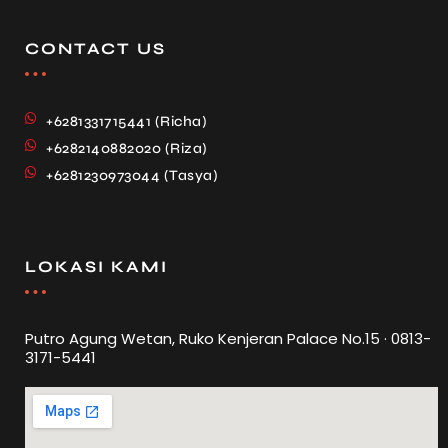
CONTACT US
+6281331715441 (Richa)
+6282140882020 (Riza)
+6281230973044 (Tasya)
LOKASI KAMI
Putro Agung Wetan, Ruko Kenjeran Palace No.15 · 0813-
3171-5441