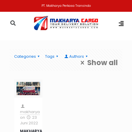
PT. Makharya Perkasa Transindo
Categories
Tags
Authors
Show all
makharya
on
23
Juni 2022
MAKHARYA