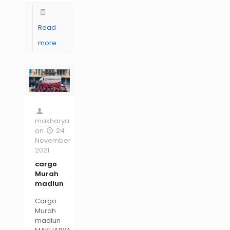
Read
more
makharya
on
24
November
2021
cargo
Murah
madiun
Cargo
Murah
madiun