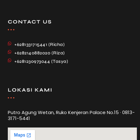
CONTACT US
+6281331715441 (Richa)
+6282140882020 (Riza)
+6281230973044 (Tasya)
LOKASI KAMI
Putro Agung Wetan, Ruko Kenjeran Palace No.15 · 0813-
3171-5441