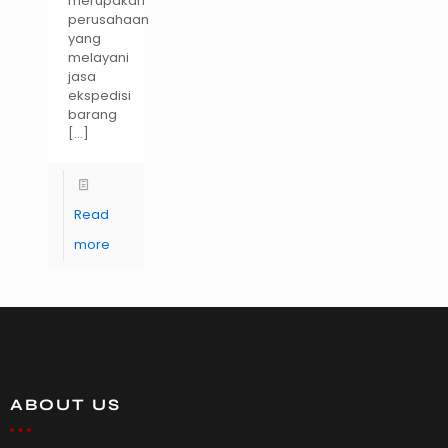
merupakan
perusahaan
yang
melayani
jasa
ekspedisi
barang
[…]
Read
more
ABOUT US