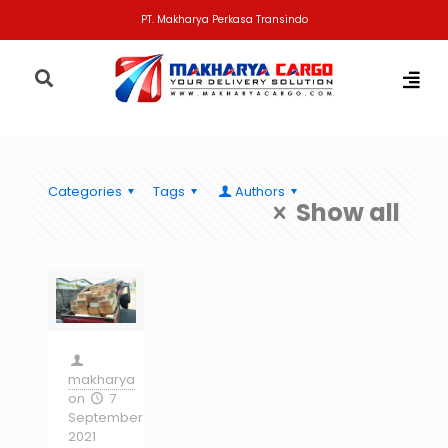
PT. Makharya Perkasa Transindo
Categories
Tags
Authors
Show all
makharya
on
7
September
2021