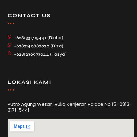
CONTACT US
+6281331715441 (Richa)
+6282140882020 (Riza)
+6281230973044 (Tasya)
LOKASI KAMI
Putro Agung Wetan, Ruko Kenjeran Palace No.15 · 0813-
3171-5441