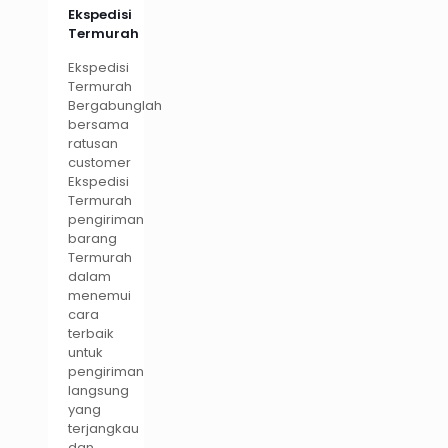
Ekspedisi
Termurah
Ekspedisi
Termurah
Bergabunglah
bersama
ratusan
customer
Ekspedisi
Termurah
pengiriman
barang
Termurah
dalam
menemui
cara
terbaik
untuk
pengiriman
langsung
yang
terjangkau
dan