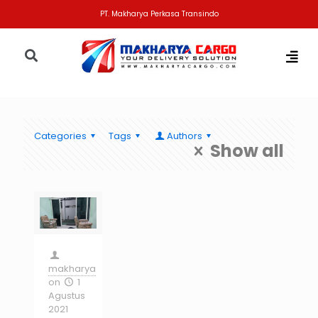
PT. Makharya Perkasa Transindo
Categories
Tags
Authors
Show all
makharya
on
1
Agustus
2021