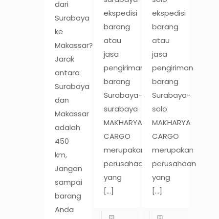
dari
ekspedisi
ekspedisi
Surabaya
barang
barang
ke
atau
atau
Makassar?
jasa
jasa
Jarak
pengiriman
pengiriman
antara
barang
barang
Surabaya
Surabaya-
Surabaya-
dan
surabaya
solo
Makassar
MAKHARYA
MAKHARYA
adalah
CARGO
CARGO
450
merupakan
merupakan
km,
perusahaan
perusahaan
Jangan
yang
yang
sampai
[…]
[…]
barang
Anda