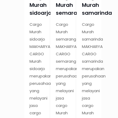
Murah
Murah
Murah
sidoarjo
semarang
samarinda
Cargo
Cargo
Cargo
Murah
Murah
Murah
sidoarjo
semarang
samarinda
MAKHARYA
MAKHARYA
MAKHARYA
CARGO
CARGO
CARGO
Murah
semarang
samarinda
sidoarjo
merupakan
merupakan
merupakan
perusahaan
perusahaan
perusahaan
yang
yang
yang
melayani
melayani
melayani
jasa
jasa
jasa
cargo
cargo
cargo
Murah
Murah