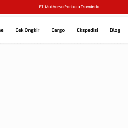
PT. Makharya Perkasa Transindo
me
Cek Ongkir
Cargo
Ekspedisi
Blog
thors