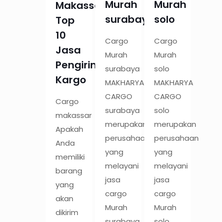
Murah
Murah
Makassar:
surabaya
solo
Top
10
Cargo
Cargo
Jasa
Murah
Murah
Pengiriman
surabaya
solo
Kargo
MAKHARYA
MAKHARYA
CARGO
CARGO
Cargo
surabaya
solo
makassar
merupakan
merupakan
Apakah
perusahaan
perusahaan
Anda
yang
yang
memiliki
melayani
melayani
barang
jasa
jasa
yang
cargo
cargo
akan
Murah
Murah
dikirim
surabaya
solo