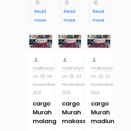
Read
Read
Read
more
more
more
makharya
makharya
makharya
on
24
on
24
on
24
November
November
November
2021
2021
2021
cargo
cargo
cargo
Murah
Murah
Murah
malang
makassar
madiun