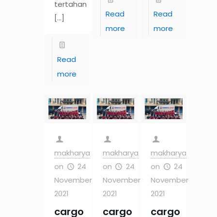
tertahan
Read
Read
[…]
more
more
Read
more
makharya
makharya
makharya
on
24
on
24
on
24
November
November
November
2021
2021
2021
cargo
cargo
cargo