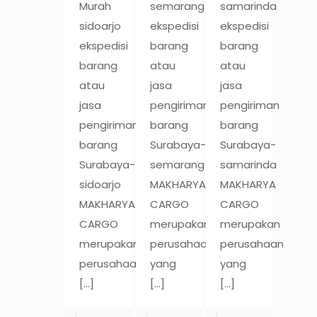
Murah
semarang
samarinda
sidoarjo
ekspedisi
ekspedisi
ekspedisi
barang
barang
barang
atau
atau
atau
jasa
jasa
jasa
pengiriman
pengiriman
pengiriman
barang
barang
barang
Surabaya-
Surabaya-
Surabaya-
semarang
samarinda
sidoarjo
MAKHARYA
MAKHARYA
MAKHARYA
CARGO
CARGO
CARGO
merupakan
merupakan
merupakan
perusahaan
perusahaan
perusahaan
yang
yang
[…]
[…]
[…]