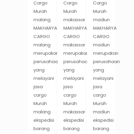
Cargo
Cargo
Cargo
Murah
Murah
Murah
malang
makassar
madiun
MAKHARYA
MAKHARYA
MAKHARYA
CARGO
CARGO
CARGO
malang
makassar
madiun
merupakan
merupakan
merupakan
perusahaan
perusahaan
perusahaan
yang
yang
yang
melayani
melayani
melayani
jasa
jasa
jasa
cargo
cargo
cargo
Murah
Murah
Murah
malang
makassar
madiun
ekspedisi
ekspedisi
ekspedisi
barang
barang
barang