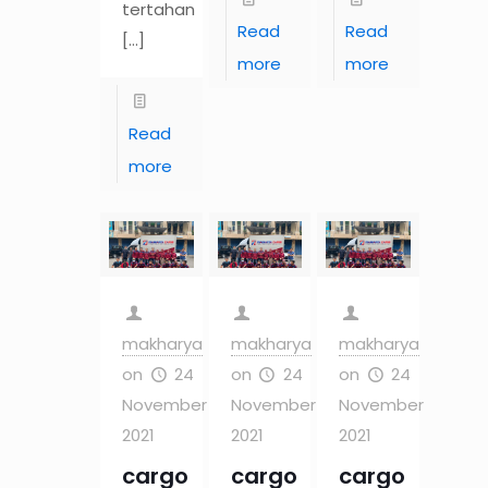
tertahan
Read
Read
[…]
more
more
Read
more
makharya
makharya
makharya
on
24
on
24
on
24
November
November
November
2021
2021
2021
cargo
cargo
cargo