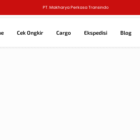
PT. Makharya Perkasa Transindo
me
Cek Ongkir
Cargo
Ekspedisi
Blog
thors