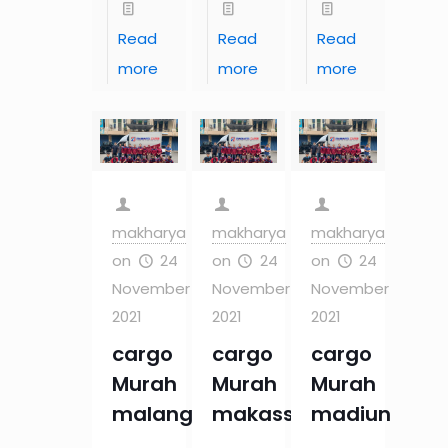
Read
Read
Read
more
more
more
makharya
makharya
makharya
on
24
on
24
on
24
November
November
November
2021
2021
2021
cargo
cargo
cargo
Murah
Murah
Murah
malang
makassar
madiun