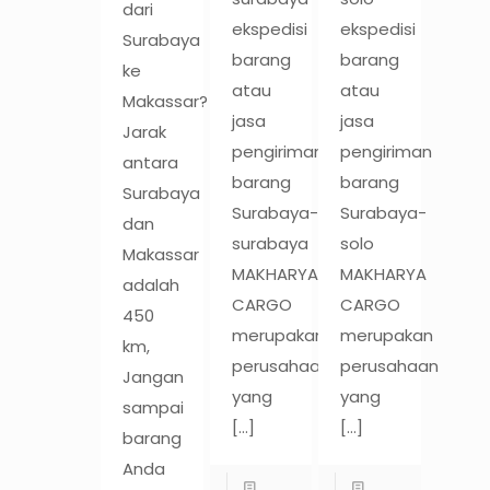
dari
ekspedisi
ekspedisi
Surabaya
barang
barang
ke
atau
atau
Makassar?
jasa
jasa
Jarak
pengiriman
pengiriman
antara
barang
barang
Surabaya
Surabaya-
Surabaya-
dan
surabaya
solo
Makassar
MAKHARYA
MAKHARYA
adalah
CARGO
CARGO
450
merupakan
merupakan
km,
perusahaan
perusahaan
Jangan
yang
yang
sampai
[…]
[…]
barang
Anda