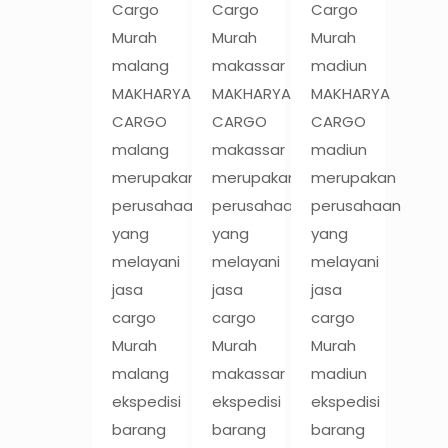
Cargo
Cargo
Cargo
Murah
Murah
Murah
malang
makassar
madiun
MAKHARYA
MAKHARYA
MAKHARYA
CARGO
CARGO
CARGO
malang
makassar
madiun
merupakan
merupakan
merupakan
perusahaan
perusahaan
perusahaan
yang
yang
yang
melayani
melayani
melayani
jasa
jasa
jasa
cargo
cargo
cargo
Murah
Murah
Murah
malang
makassar
madiun
ekspedisi
ekspedisi
ekspedisi
barang
barang
barang