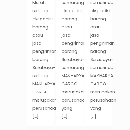
Murah
semarang
samarinda
sidoarjo
ekspedisi
ekspedisi
ekspedisi
barang
barang
barang
atau
atau
atau
jasa
jasa
jasa
pengiriman
pengiriman
pengiriman
barang
barang
barang
Surabaya-
Surabaya-
Surabaya-
semarang
samarinda
sidoarjo
MAKHARYA
MAKHARYA
MAKHARYA
CARGO
CARGO
CARGO
merupakan
merupakan
merupakan
perusahaan
perusahaan
perusahaan
yang
yang
[…]
[…]
[…]