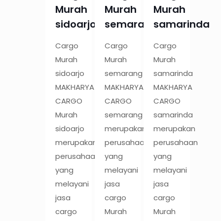
Murah
Murah
Murah
sidoarjo
semarang
samarinda
Cargo
Cargo
Cargo
Murah
Murah
Murah
sidoarjo
semarang
samarinda
MAKHARYA
MAKHARYA
MAKHARYA
CARGO
CARGO
CARGO
Murah
semarang
samarinda
sidoarjo
merupakan
merupakan
merupakan
perusahaan
perusahaan
perusahaan
yang
yang
yang
melayani
melayani
melayani
jasa
jasa
jasa
cargo
cargo
cargo
Murah
Murah