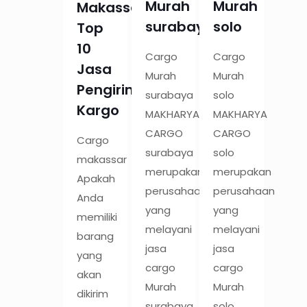
Murah
Murah
Makassar:
surabaya
solo
Top
10
Cargo
Cargo
Jasa
Murah
Murah
Pengiriman
surabaya
solo
Kargo
MAKHARYA
MAKHARYA
CARGO
CARGO
Cargo
surabaya
solo
makassar
merupakan
merupakan
Apakah
perusahaan
perusahaan
Anda
yang
yang
memiliki
melayani
melayani
barang
jasa
jasa
yang
cargo
cargo
akan
Murah
Murah
dikirim
surabaya
solo