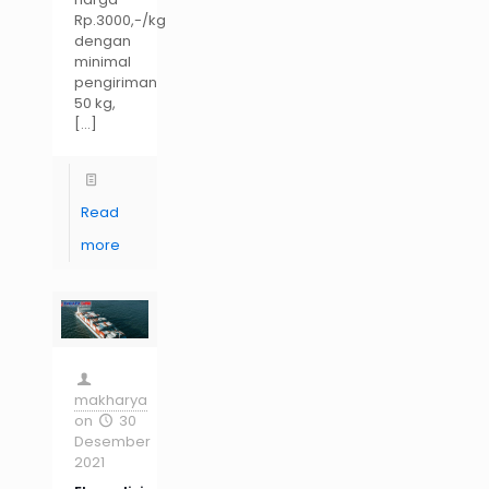
Rp.3000,-/kg
dengan
minimal
pengiriman
50 kg,
[…]
Read
more
makharya
on
30
Desember
2021