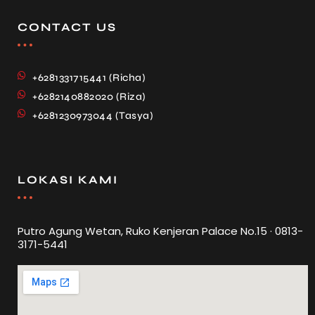
CONTACT US
+6281331715441 (Richa)
+6282140882020 (Riza)
+6281230973044 (Tasya)
LOKASI KAMI
Putro Agung Wetan, Ruko Kenjeran Palace No.15 · 0813-
3171-5441