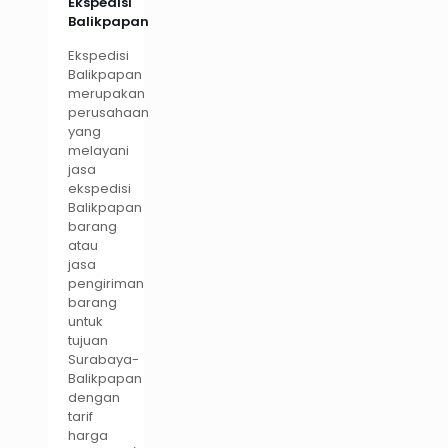
Ekspedisi
Balikpapan
Ekspedisi
Balikpapan
merupakan
perusahaan
yang
melayani
jasa
ekspedisi
Balikpapan
barang
atau
jasa
pengiriman
barang
untuk
tujuan
Surabaya-
Balikpapan
dengan
tarif
harga