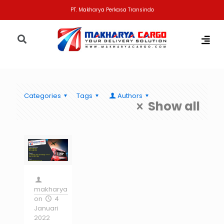
PT. Makharya Perkasa Transindo
Categories
Tags
Authors
Show all
makharya
on
4
Januari
2022