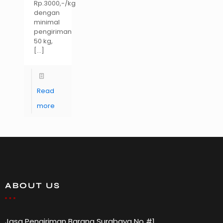
Rp.3000,-/kg
dengan
minimal
pengiriman
50 kg,
[…]
Read
more
ABOUT US
Jasa Pengiriman Barang Surabaya No #1