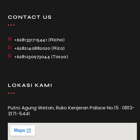
CONTACT US
+6281331715441 (Richa)
+6282140882020 (Riza)
+6281230973044 (Tasya)
LOKASI KAMI
Putro Agung Wetan, Ruko Kenjeran Palace No.15 · 0813-
3171-5441