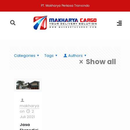
PT. Makharya Perkasa Transindo
Categories
Tags
Authors
Show all
makharya
on
2
Juli 2021
Jasa