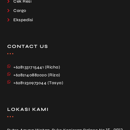
Cek Resi
Cargo
Ekspedisi
CONTACT US
+6281331715441 (Richa)
+6282140882020 (Riza)
+6281230973044 (Tasya)
LOKASI KAMI