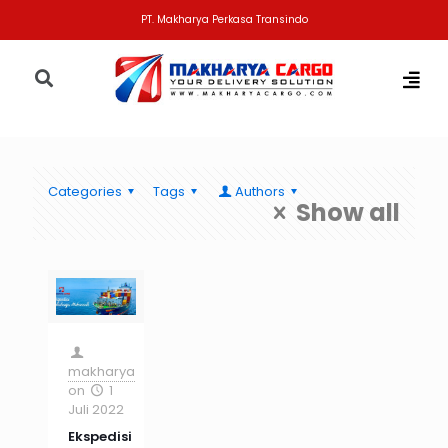
PT. Makharya Perkasa Transindo
Categories
Tags
Authors
Show all
makharya
on
1
Juli 2022
Ekspedisi