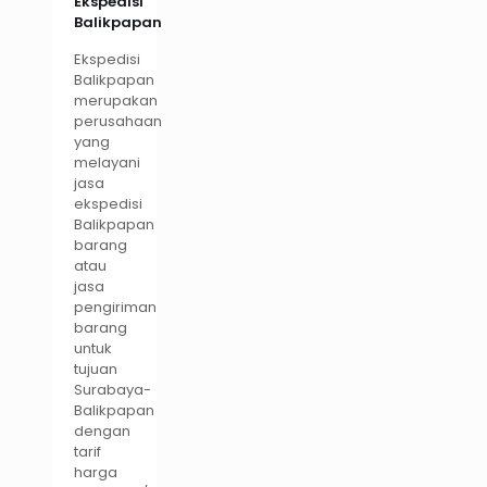
Ekspedisi
Balikpapan
Ekspedisi
Balikpapan
merupakan
perusahaan
yang
melayani
jasa
ekspedisi
Balikpapan
barang
atau
jasa
pengiriman
barang
untuk
tujuan
Surabaya-
Balikpapan
dengan
tarif
harga