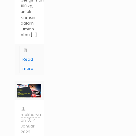
pengiriman
100 kg,
untuk
kiriman
dalam
jumlah
atau
[…]
Read
more
makharya
on
4
Januari
2022