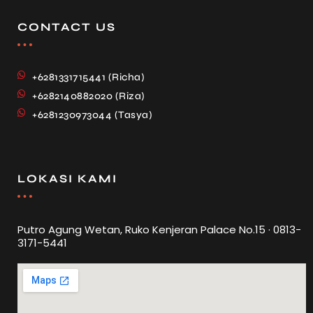
CONTACT US
+6281331715441 (Richa)
+6282140882020 (Riza)
+6281230973044 (Tasya)
LOKASI KAMI
Putro Agung Wetan, Ruko Kenjeran Palace No.15 · 0813-
3171-5441