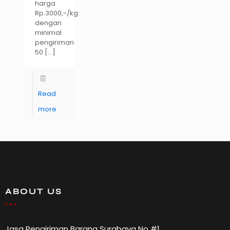
harga
Rp.3000,-/kg
dengan
minimal
pengiriman
50
[…]
Read
more
ABOUT US
Jasa Pengiriman Barang Surabaya No #1