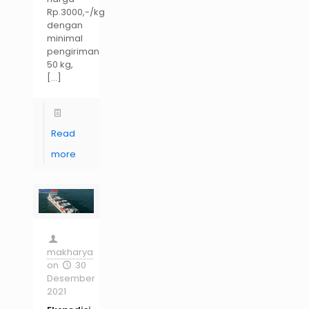
Rp.3000,-/kg
dengan
minimal
pengiriman
50 kg,
[…]
Read
more
makharya
on
30
Desember
2021