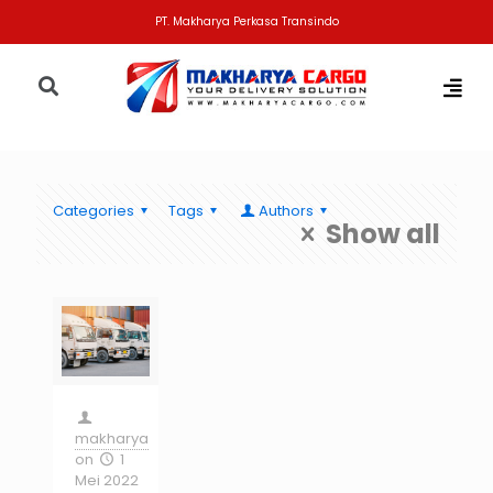
PT. Makharya Perkasa Transindo
Categories
Tags
Authors
Show all
makharya
on
1
Mei 2022