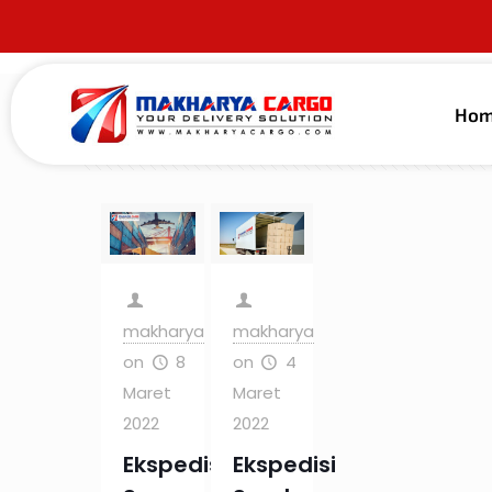
Ho
Filter by
Categories
Tags
Au
makharya
makharya
on
8
on
4
Maret
Maret
2022
2022
Ekspedisi
Ekspedisi