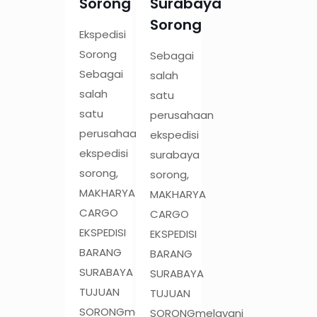
Sorong
Surabaya
Sorong
Ekspedisi
Sorong
Sebagai
Sebagai
salah
salah
satu
satu
perusahaan
perusahaan
ekspedisi
ekspedisi
surabaya
sorong,
sorong,
MAKHARYA
MAKHARYA
CARGO
CARGO
EKSPEDISI
EKSPEDISI
BARANG
BARANG
SURABAYA
SURABAYA
TUJUAN
TUJUAN
SORONGmelayani
SORONGmelayani