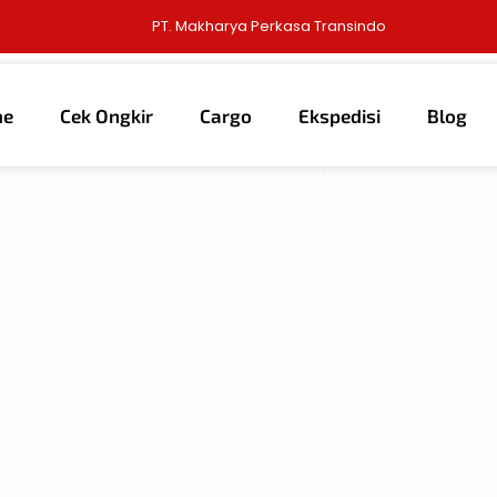
PT. Makharya Perkasa Transindo
me
Cek Ongkir
Cargo
Ekspedisi
Blog
thors