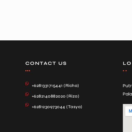
CONTACT US
LO
Put
+6281331715441 (Richa)
Pala
+6282140882020 (Riza)
+6281230973044 (Tasya)