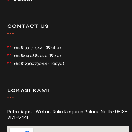
CONTACT US
+6281331715441 (Richa)
+6282140882020 (Riza)
+6281230973044 (Tasya)
LOKASI KAMI
Putro Agung Wetan, Ruko Kenjeran Palace No.15 · 0813-
3171-5441