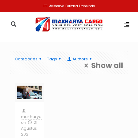
PT. Makharya Perkasa Transindo
Categories
Tags
Authors
Show all
makharya
on
21
Agustus
2021