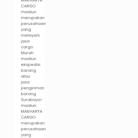
MAKHARYA
CARGO
madiun
merupakan
perusahaan
yang
melayani
jasa
cargo
Murah
madiun
ekspedisi
barang
atau
jasa
pengiriman
barang
Surabaya-
madiun
MAKHARYA
CARGO
merupakan
perusahaan
yang