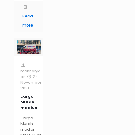
Read
more
makharya
on
24
November
2021
cargo
Murah
madiun
Cargo
Murah
madiun