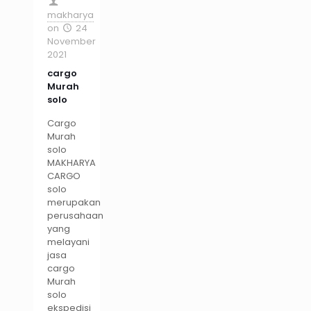
makharya
on
24
November
2021
cargo
Murah
solo
Cargo
Murah
solo
MAKHARYA
CARGO
solo
merupakan
perusahaan
yang
melayani
jasa
cargo
Murah
solo
ekspedisi