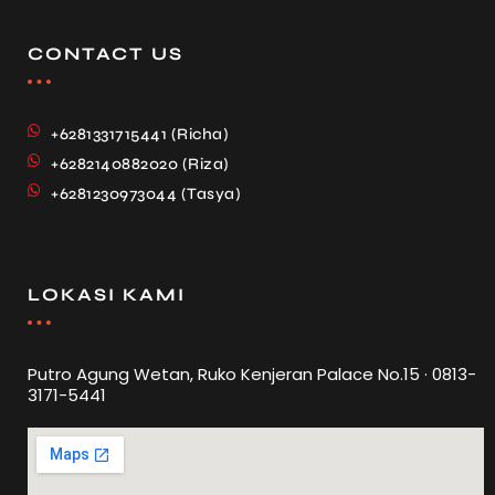
CONTACT US
+6281331715441 (Richa)
+6282140882020 (Riza)
+6281230973044 (Tasya)
LOKASI KAMI
Putro Agung Wetan, Ruko Kenjeran Palace No.15 · 0813-
3171-5441