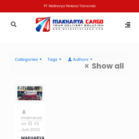
PT. Makharya Perkasa Transindo
Categories
Tags
Authors
Show all
makharya
on
23
Juni 2022
MAKHARYA