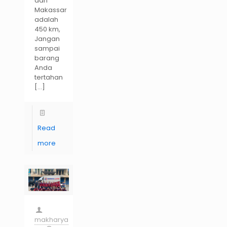
dan
Makassar
adalah
450 km,
Jangan
sampai
barang
Anda
tertahan
[…]
Read
more
makharya