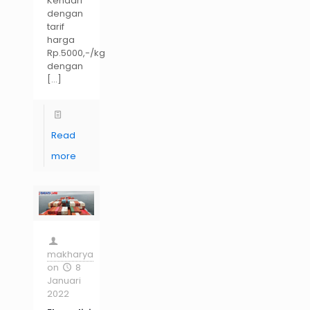
Kendari
dengan
tarif
harga
Rp.5000,-/kg
dengan
[…]
Read
more
makharya
on
8
Januari
2022