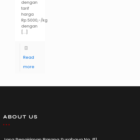
dengan
tarif
harga
Rp.5000,-/kg
dengan
[…]
Read
more
ABOUT US
Jasa Pengiriman Barang Surabaya No #1