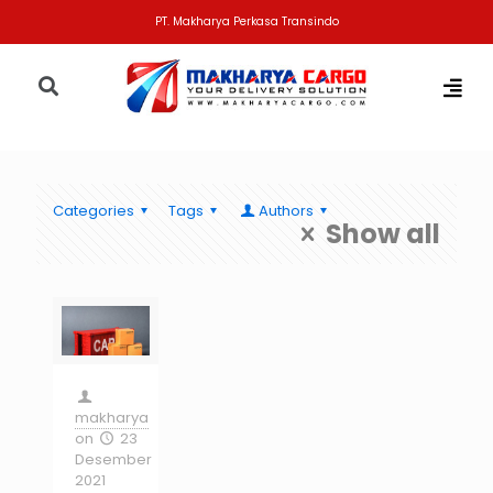
PT. Makharya Perkasa Transindo
Categories
Tags
Authors
Show all
makharya
on
23
Desember
2021