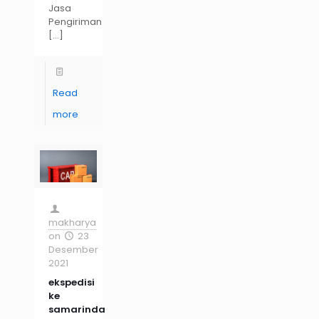
Jasa
Pengiriman
[…]
Read
more
makharya
on
23
Desember
2021
ekspedisi
ke
samarinda