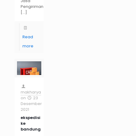
Jasa
Pengiriman
[…]
Read
more
makharya
on
23
Desember
2021
ekspedisi
ke
bandung