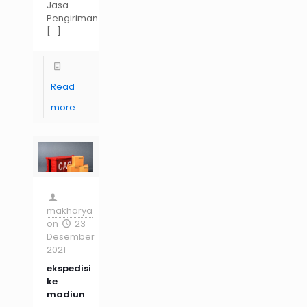
Jasa
Pengiriman
[…]
Read
more
makharya
on
23
Desember
2021
ekspedisi
ke
madiun