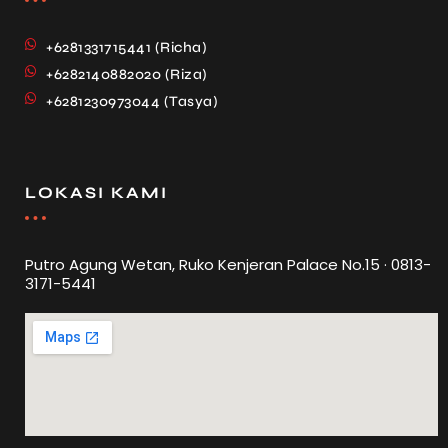
+6281331715441 (Richa)
+6282140882020 (Riza)
+6281230973044 (Tasya)
LOKASI KAMI
Putro Agung Wetan, Ruko Kenjeran Palace No.15 · 0813-
3171-5441