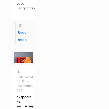
Jasa
Pengiriman
[…]
Read
more
makharya
on
23
Desember
2021
ekspedisi
ke
semarang