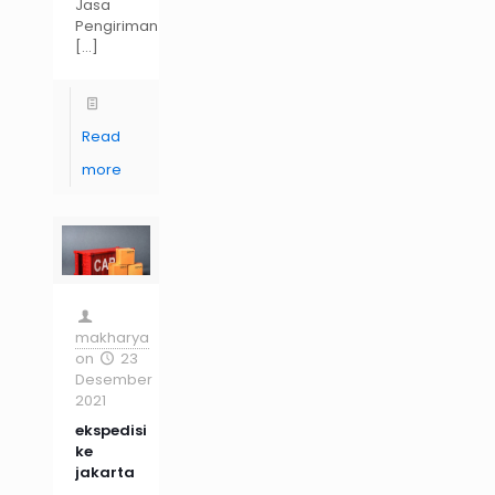
Jasa
Pengiriman
[…]
Read
more
makharya
on
23
Desember
2021
ekspedisi
ke
jakarta