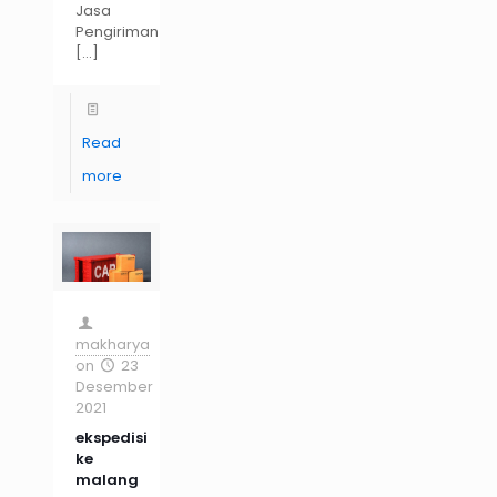
Jasa
Pengiriman
[…]
Read
more
makharya
on
23
Desember
2021
ekspedisi
ke
malang