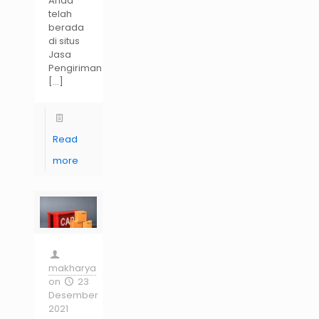
Anda
telah
berada
di situs
Jasa
Pengiriman
[…]
Read
more
makharya
on
23
Desember
2021