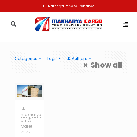
PT. Makharya Perkasa Transindo
Categories
Tags
Authors
Show all
makharya
on
4
Maret
2022