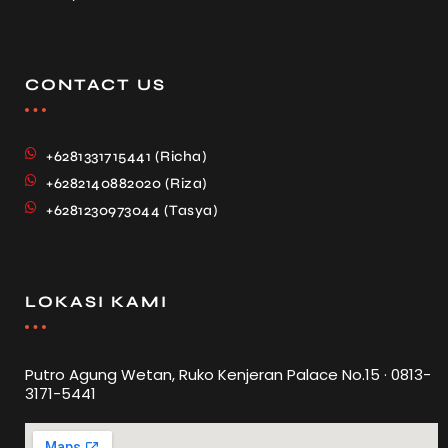
CONTACT US
+6281331715441 (Richa)
+6282140882020 (Riza)
+6281230973044 (Tasya)
LOKASI KAMI
Putro Agung Wetan, Ruko Kenjeran Palace No.15 · 0813-
3171-5441