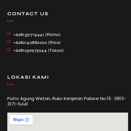
CONTACT US
+6281331715441 (Richa)
+6282140882020 (Riza)
+6281230973044 (Tasya)
LOKASI KAMI
Putro Agung Wetan, Ruko Kenjeran Palace No.15 · 0813-
3171-5441