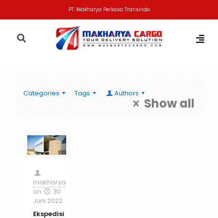
PT. Makharya Perkasa Transindo
Categories
Tags
Authors
Show all
makharya
on
30
Juni 2022
Ekspedisi