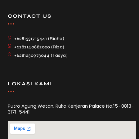
CONTACT US
+6281331715441 (Richa)
+6282140882020 (Riza)
+6281230973044 (Tasya)
LOKASI KAMI
Putro Agung Wetan, Ruko Kenjeran Palace No.15 · 0813-
3171-5441