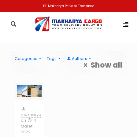
PT. Makharya Perkasa Transindo
Categories
Tags
Authors
Show all
makharya
on
4
Maret
2022