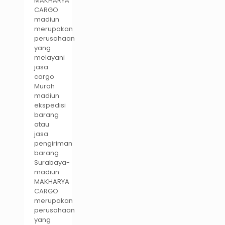
MAKHARYA
CARGO
madiun
merupakan
perusahaan
yang
melayani
jasa
cargo
Murah
madiun
ekspedisi
barang
atau
jasa
pengiriman
barang
Surabaya-
madiun
MAKHARYA
CARGO
merupakan
perusahaan
yang