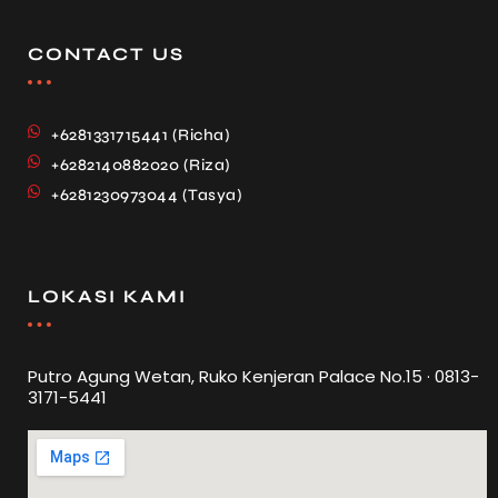
CONTACT US
+6281331715441 (Richa)
+6282140882020 (Riza)
+6281230973044 (Tasya)
LOKASI KAMI
Putro Agung Wetan, Ruko Kenjeran Palace No.15 · 0813-
3171-5441