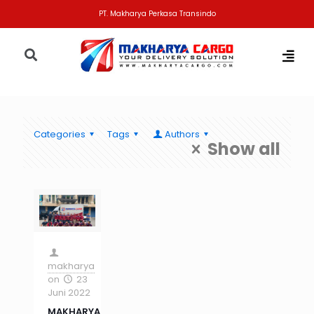
PT. Makharya Perkasa Transindo
Categories
Tags
Authors
Show all
makharya
on
23
Juni 2022
MAKHARYA