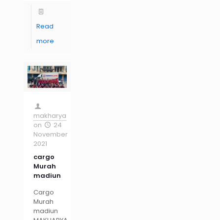
Read
more
makharya
on
24
November
2021
cargo
Murah
madiun
Cargo
Murah
madiun