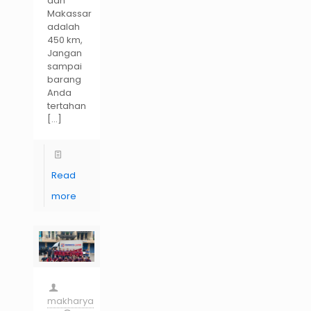
dan
Makassar
adalah
450 km,
Jangan
sampai
barang
Anda
tertahan
[…]
Read
more
makharya