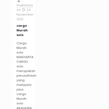
makharya
on
24
November
2021
cargo
Murah
solo
Cargo
Murah
solo
MAKHARYA
CARGO
solo
merupakan
perusahaan
yang
melayani
jasa
cargo
Murah
solo
ekspedisi