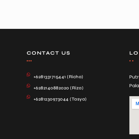
CONTACT US
LO
Put
+6281331715441 (Richa)
Pala
+6282140882020 (Riza)
+6281230973044 (Tasya)