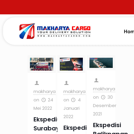
Ho
Filter by
Categories
Tags
Au
makharya
makharya
makharya
on
30
on
24
on
4
Desember
Mei 2022
Januari
2021
2022
Ekspedisi
Ekspedisi
Ekspedisi
Surabaya
Balikpapan