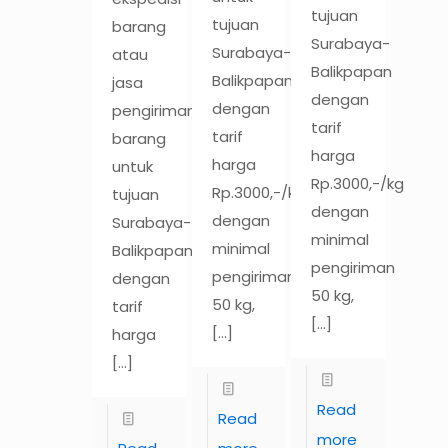
tujuan
tujuan
barang
Surabaya-
Surabaya-
atau
Balikpapan
Balikpapan
jasa
dengan
dengan
pengiriman
tarif
tarif
barang
harga
harga
untuk
Rp.3000,-/kg
Rp.3000,-/kg
tujuan
dengan
dengan
Surabaya-
minimal
minimal
Balikpapan
pengiriman
pengiriman
dengan
50 kg,
50 kg,
tarif
[…]
[…]
harga
[…]
Read
Read
more