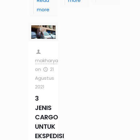
Read
more
more
makharya
on
21
Agustus
2021
3
JENIS
CARGO
UNTUK
EKSPEDISI