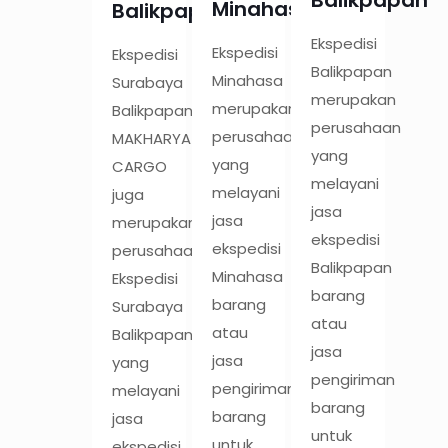
Minahasa
Balikpapan
Ekspedisi
Ekspedisi
Ekspedisi
Balikpapan
Minahasa
Surabaya
merupakan
merupakan
Balikpapan
perusahaan
perusahaan
MAKHARYA
yang
yang
CARGO
melayani
melayani
juga
jasa
jasa
merupakan
ekspedisi
ekspedisi
perusahaan
Balikpapan
Minahasa
Ekspedisi
barang
barang
Surabaya
atau
atau
Balikpapan
jasa
jasa
yang
pengiriman
pengiriman
melayani
barang
barang
jasa
untuk
untuk
ekspedisi