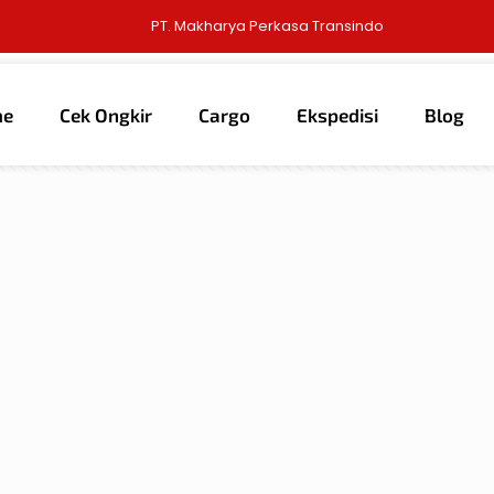
PT. Makharya Perkasa Transindo
me
Cek Ongkir
Cargo
Ekspedisi
Blog
thors