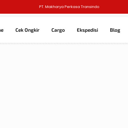
PT. Makharya Perkasa Transindo
me
Cek Ongkir
Cargo
Ekspedisi
Blog
thors