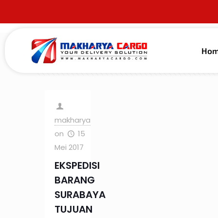
Ho
Filter by
Categories
Tags
Au
makharya
on
15
Mei 2017
EKSPEDISI
BARANG
SURABAYA
TUJUAN