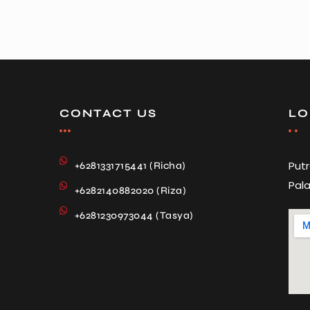
CONTACT US
LO
Put
+6281331715441 (Richa)
Pala
+6282140882020 (Riza)
+6281230973044 (Tasya)