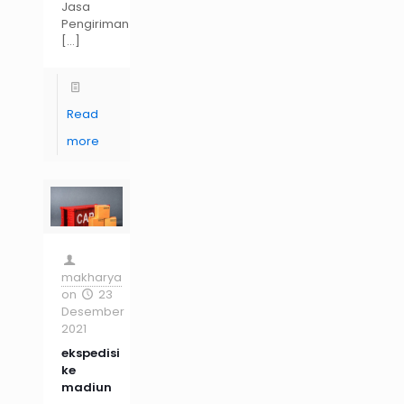
Jasa
Pengiriman
[…]
Read
more
makharya
on
23
Desember
2021
ekspedisi
ke
madiun