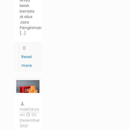
Anda
telah
berada
di situs
Jasa
Pengiriman
[…]
Read
more
makharya
on
23
Desember
2021