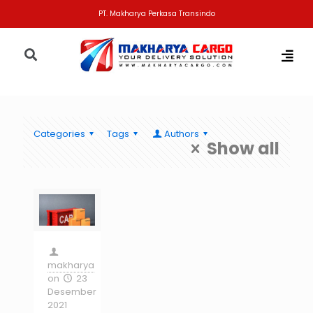
PT. Makharya Perkasa Transindo
Categories
Tags
Authors
Show all
makharya
on
23
Desember
2021