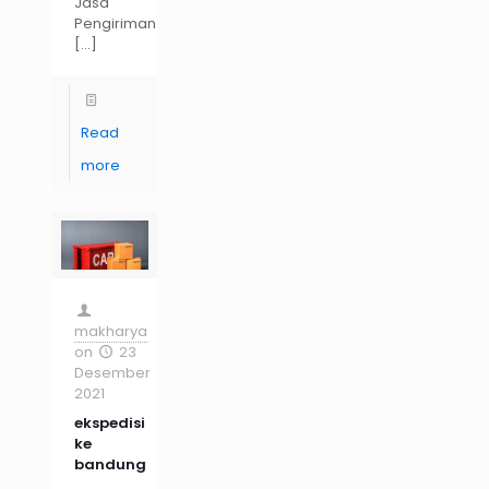
Jasa
Pengiriman
[…]
Read
more
makharya
on
23
Desember
2021
ekspedisi
ke
bandung