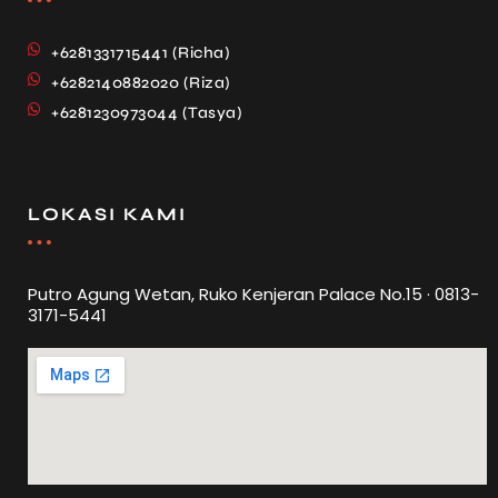
+6281331715441 (Richa)
+6282140882020 (Riza)
+6281230973044 (Tasya)
LOKASI KAMI
Putro Agung Wetan, Ruko Kenjeran Palace No.15 · 0813-
3171-5441