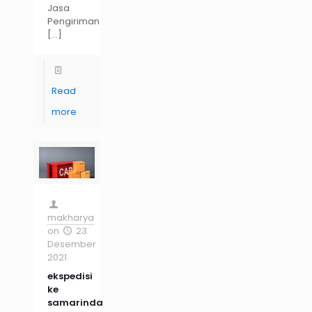
Jasa
Pengiriman
[…]
Read
more
makharya
on
23
Desember
2021
ekspedisi
ke
samarinda