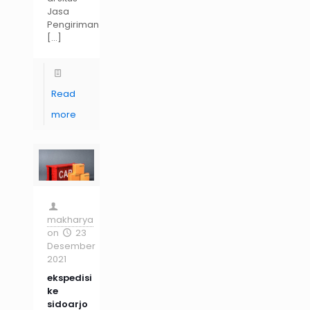
Jasa
Pengiriman
[…]
Read
more
makharya
on
23
Desember
2021
ekspedisi
ke
sidoarjo