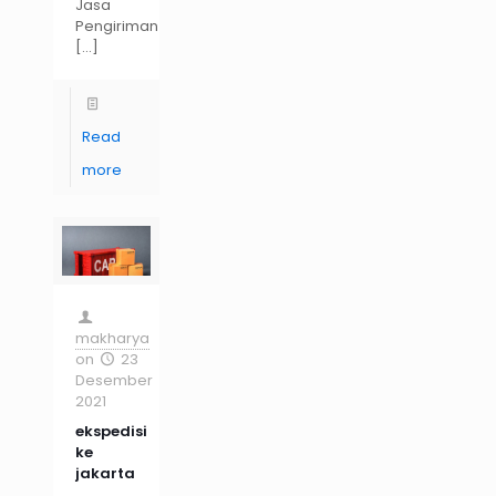
Jasa
Pengiriman
[…]
Read
more
makharya
on
23
Desember
2021
ekspedisi
ke
jakarta