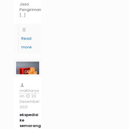
Jasa
Pengiriman
[…]
Read
more
makharya
on
23
Desember
2021
ekspedisi
ke
semarang