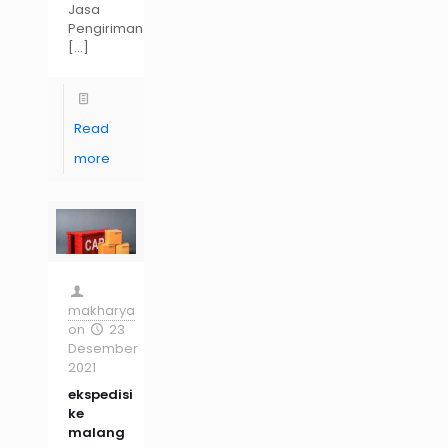
Jasa
Pengiriman
[…]
Read
more
makharya
on
23
Desember
2021
ekspedisi
ke
malang