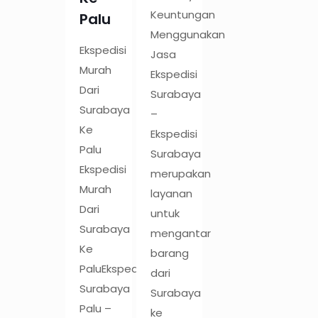
Keuntungan
Palu
Menggunakan
Ekspedisi
Jasa
Murah
Ekspedisi
Dari
Surabaya
Surabaya
–
Ke
Ekspedisi
Palu
Surabaya
Ekspedisi
merupakan
Murah
layanan
Dari
untuk
Surabaya
mengantar
Ke
barang
PaluEkspedisi
dari
Surabaya
Surabaya
Palu –
ke