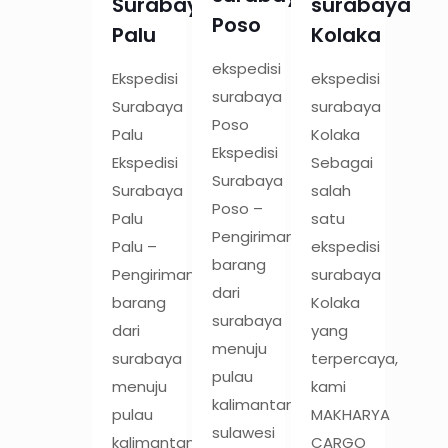
Surabaya
surabaya
Poso
Palu
Kolaka
ekspedisi
Ekspedisi
ekspedisi
surabaya
Surabaya
surabaya
Poso
Palu
Kolaka
Ekspedisi
Ekspedisi
Sebagai
Surabaya
Surabaya
salah
Poso –
Palu
satu
Pengiriman
Palu –
ekspedisi
barang
Pengiriman
surabaya
dari
barang
Kolaka
surabaya
dari
yang
menuju
surabaya
terpercaya,
pulau
menuju
kami
kalimantan,
pulau
MAKHARYA
sulawesi
kalimantan,
CARGO