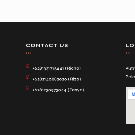
CONTACT US
LO
Put
+6281331715441 (Richa)
Pala
+6282140882020 (Riza)
+6281230973044 (Tasya)