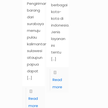
Pengiriman
berbagai
barang
kota-
dari
kota di
surabaya
indonesia.
menuju
Jenis
pulau
layanan
kalimantan,
ini
sulawesi
tentu
ataupun
[…]
papua
dapat
[…]
Read
more
Read
more