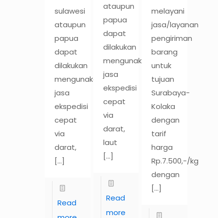
ataupun
sulawesi
melayani
papua
ataupun
jasa/layanan
dapat
papua
pengiriman
dilakukan
dapat
barang
mengunakan
dilakukan
untuk
jasa
mengunakan
tujuan
ekspedisi
jasa
Surabaya-
cepat
ekspedisi
Kolaka
via
cepat
dengan
darat,
via
tarif
laut
darat,
harga
[…]
[…]
Rp.7.500,-/kg
dengan
[…]
Read
Read
more
more