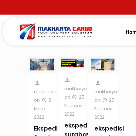
Ho
Filter by
Categories
Tags
Au
makharya
makharya
makharya
on
25
on
8
on
25
Februari
Maret
Februari
2022
2022
2022
ekspedisi
Ekspedisi
ekspedisi
surabaya