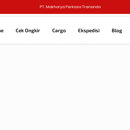
PT. Makharya Perkasa Transindo
me
Cek Ongkir
Cargo
Ekspedisi
Blog
thors