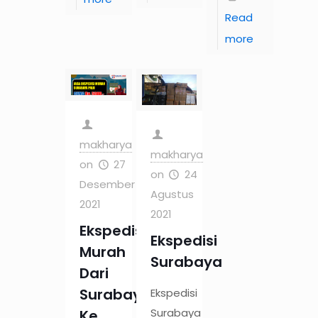
Read
more
makharya
makharya
on
27
on
24
Desember
Agustus
2021
2021
Ekspedisi
Ekspedisi
Murah
Surabaya
Dari
Surabaya
Ekspedisi
Surabaya
Ke