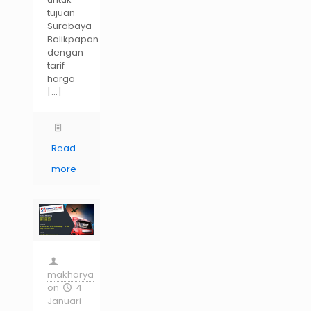
tujuan
Surabaya-
Balikpapan
dengan
tarif
harga
[…]
Read
more
makharya
on
4
Januari