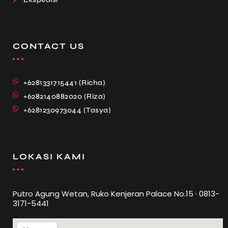
CONTACT US
+6281331715441 (Richa)
+6282140882020 (Riza)
+6281230973044 (Tasya)
LOKASI KAMI
Putro Agung Wetan, Ruko Kenjeran Palace No.15 · 0813-
3171-5441