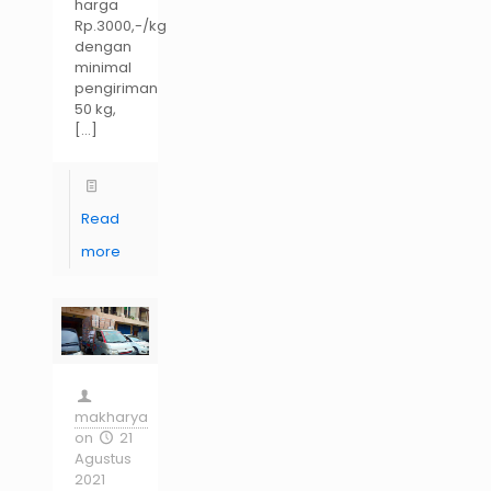
harga
Rp.3000,-/kg
dengan
minimal
pengiriman
50 kg,
[…]
Read
more
makharya
on
21
Agustus
2021