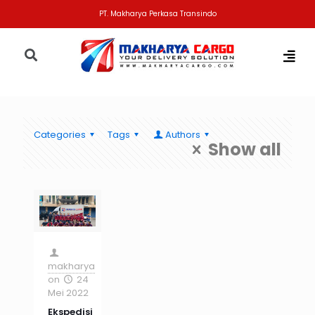
PT. Makharya Perkasa Transindo
Categories
Tags
Authors
Show all
makharya
on
24
Mei 2022
Ekspedisi