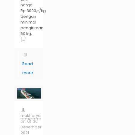
harga
Rp.3000,-/kg
dengan
minimal
pengiriman
50 kg,
[…]
Read
more
makharya
on
30
Desember
2021