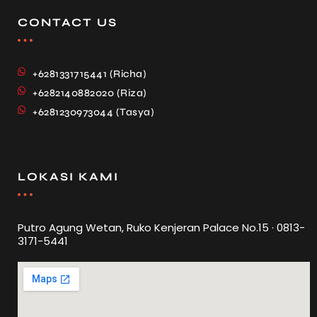
CONTACT US
+6281331715441 (Richa)
+6282140882020 (Riza)
+6281230973044 (Tasya)
LOKASI KAMI
Putro Agung Wetan, Ruko Kenjeran Palace No.15 · 0813-
3171-5441