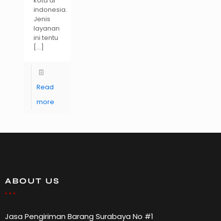
kota di
indonesia.
Jenis
layanan
ini tentu
[…]
Read
more
ABOUT US
Jasa Pengiriman Barang Surabaya No #1