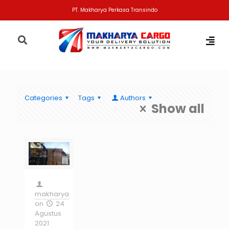
PT. Makharya Perkasa Transindo
Categories
Tags
Authors
Show all
makharya
on
24
Agustus
2021