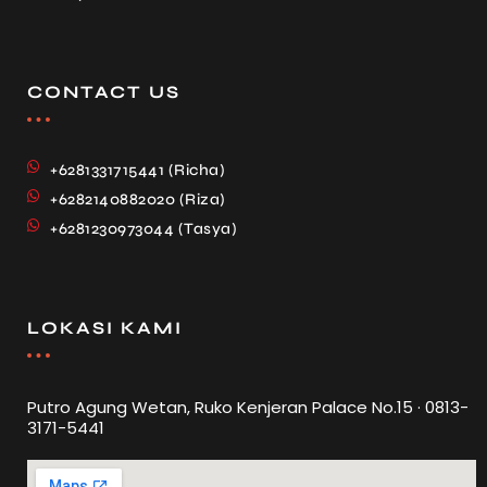
CONTACT US
+6281331715441 (Richa)
+6282140882020 (Riza)
+6281230973044 (Tasya)
LOKASI KAMI
Putro Agung Wetan, Ruko Kenjeran Palace No.15 · 0813-
3171-5441