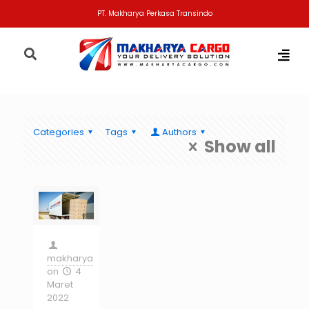
PT. Makharya Perkasa Transindo
Categories
Tags
Authors
Show all
makharya
on
4
Maret
2022