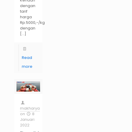
Kendari
dengan
tarif
harga
Rp.5000,-/kg
dengan
[…]
Read
more
makharya
on
8
Januari
2022