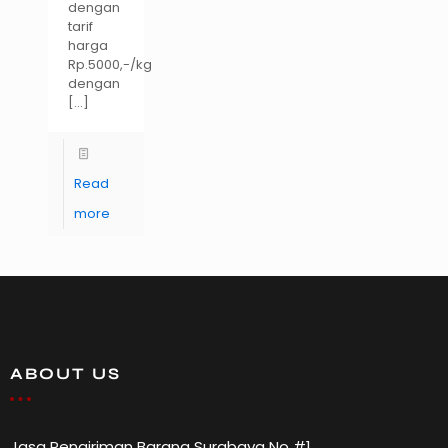
dengan
tarif
harga
Rp.5000,-/kg
dengan
[…]
Read
more
ABOUT US
Jasa Pengiriman Barang Surabaya No #1