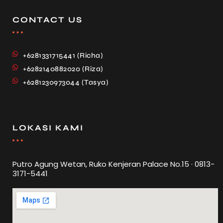
CONTACT US
+6281331715441 (Richa)
+6282140882020 (Riza)
+6281230973044 (Tasya)
LOKASI KAMI
Putro Agung Wetan, Ruko Kenjeran Palace No.15 · 0813-
3171-5441