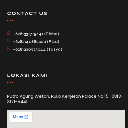
CONTACT US
+6281331715441 (Richa)
+6282140882020 (Riza)
+6281230973044 (Tasya)
LOKASI KAMI
Putro Agung Wetan, Ruko Kenjeran Palace No.15 · 0813-
3171-5441