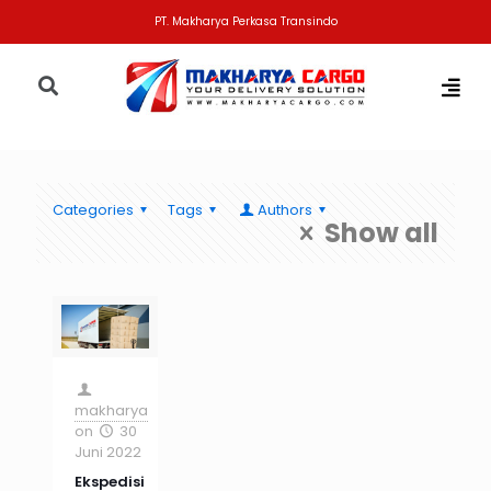
PT. Makharya Perkasa Transindo
Categories
Tags
Authors
Show all
makharya
on
30
Juni 2022
Ekspedisi