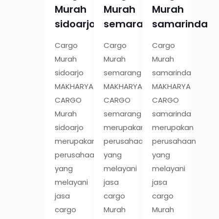
Murah
Murah
Murah
sidoarjo
semarang
samarinda
Cargo
Cargo
Cargo
Murah
Murah
Murah
sidoarjo
semarang
samarinda
MAKHARYA
MAKHARYA
MAKHARYA
CARGO
CARGO
CARGO
Murah
semarang
samarinda
sidoarjo
merupakan
merupakan
merupakan
perusahaan
perusahaan
perusahaan
yang
yang
yang
melayani
melayani
melayani
jasa
jasa
jasa
cargo
cargo
cargo
Murah
Murah