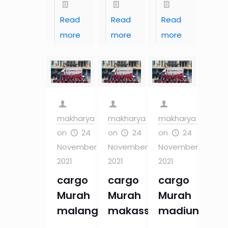
Read
Read
Read
more
more
more
makharya
makharya
makharya
on
24
on
24
on
24
November
November
November
2021
2021
2021
cargo
cargo
cargo
Murah
Murah
Murah
malang
makassar
madiun