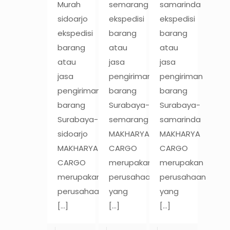
Murah
semarang
samarinda
sidoarjo
ekspedisi
ekspedisi
ekspedisi
barang
barang
barang
atau
atau
atau
jasa
jasa
jasa
pengiriman
pengiriman
pengiriman
barang
barang
barang
Surabaya-
Surabaya-
Surabaya-
semarang
samarinda
sidoarjo
MAKHARYA
MAKHARYA
MAKHARYA
CARGO
CARGO
CARGO
merupakan
merupakan
merupakan
perusahaan
perusahaan
perusahaan
yang
yang
[…]
[…]
[…]