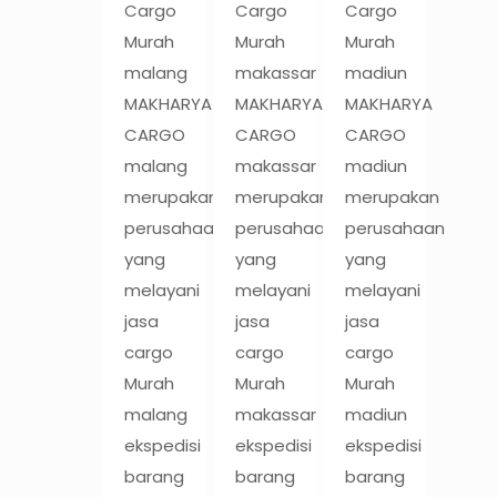
Cargo
Cargo
Cargo
Murah
Murah
Murah
malang
makassar
madiun
MAKHARYA
MAKHARYA
MAKHARYA
CARGO
CARGO
CARGO
malang
makassar
madiun
merupakan
merupakan
merupakan
perusahaan
perusahaan
perusahaan
yang
yang
yang
melayani
melayani
melayani
jasa
jasa
jasa
cargo
cargo
cargo
Murah
Murah
Murah
malang
makassar
madiun
ekspedisi
ekspedisi
ekspedisi
barang
barang
barang