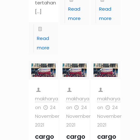
tertahan
Read
Read
[…]
more
more
Read
more
makharya
makharya
makharya
on
24
on
24
on
24
November
November
November
2021
2021
2021
cargo
cargo
cargo