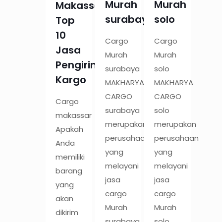
Murah
Murah
Makassar:
surabaya
solo
Top
10
Cargo
Cargo
Jasa
Murah
Murah
Pengiriman
surabaya
solo
Kargo
MAKHARYA
MAKHARYA
CARGO
CARGO
Cargo
surabaya
solo
makassar
merupakan
merupakan
Apakah
perusahaan
perusahaan
Anda
yang
yang
memiliki
melayani
melayani
barang
jasa
jasa
yang
cargo
cargo
akan
Murah
Murah
dikirim
surabaya
solo