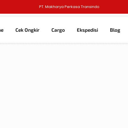
PT. Makharya Perkasa Transindo
me
Cek Ongkir
Cargo
Ekspedisi
Blog
thors