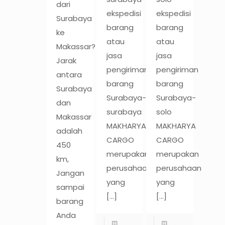
dari
ekspedisi
ekspedisi
Surabaya
barang
barang
ke
atau
atau
Makassar?
jasa
jasa
Jarak
pengiriman
pengiriman
antara
barang
barang
Surabaya
Surabaya-
Surabaya-
dan
surabaya
solo
Makassar
MAKHARYA
MAKHARYA
adalah
CARGO
CARGO
450
merupakan
merupakan
km,
perusahaan
perusahaan
Jangan
yang
yang
sampai
[…]
[…]
barang
Anda