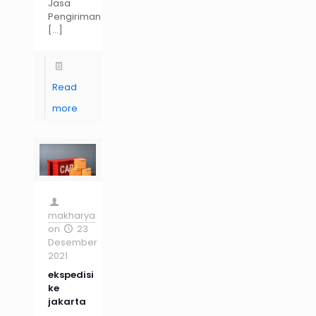
Jasa
Pengiriman
[…]
Read
more
makharya
on
23
Desember
2021
ekspedisi
ke
jakarta