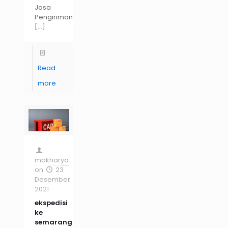
Jasa
Pengiriman
[…]
Read
more
makharya
on
23
Desember
2021
ekspedisi
ke
semarang