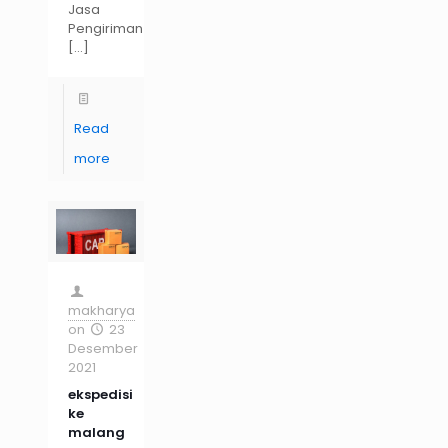
Jasa
Pengiriman
[…]
Read
more
makharya
on
23
Desember
2021
ekspedisi
ke
malang