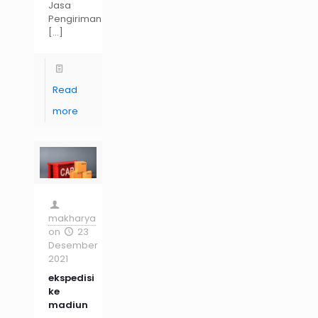
Jasa
Pengiriman
[…]
Read
more
makharya
on
23
Desember
2021
ekspedisi
ke
madiun