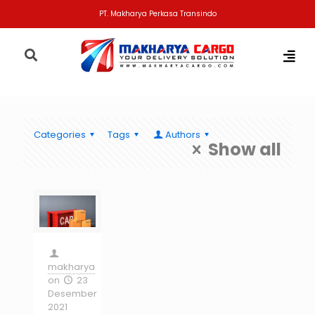
PT. Makharya Perkasa Transindo
Categories
Tags
Authors
Show all
makharya
on
23
Desember
2021