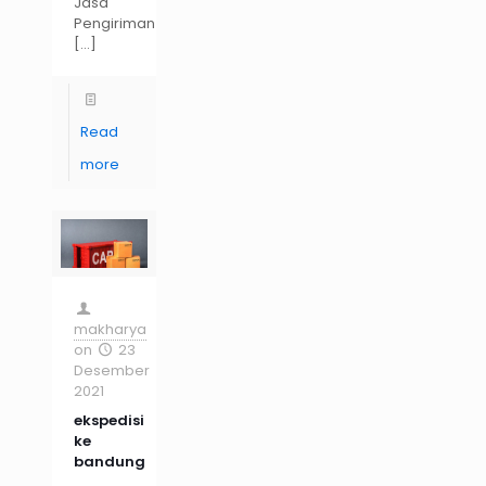
Jasa
Pengiriman
[…]
Read
more
makharya
on
23
Desember
2021
ekspedisi
ke
bandung