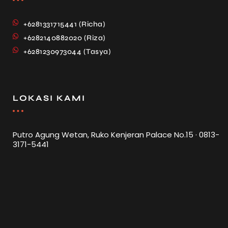
+6281331715441 (Richa)
+6282140882020 (Riza)
+6281230973044 (Tasya)
LOKASI KAMI
Putro Agung Wetan, Ruko Kenjeran Palace No.15 · 0813-
3171-5441