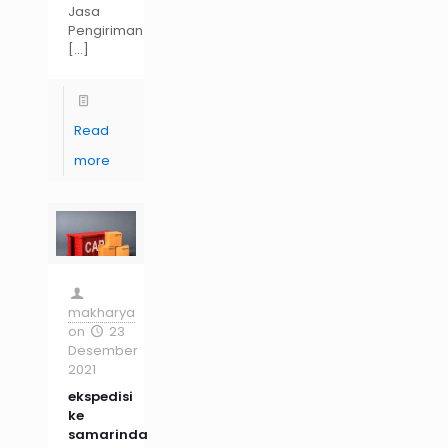
Jasa
Pengiriman
[…]
Read
more
makharya
on
23
Desember
2021
ekspedisi
ke
samarinda