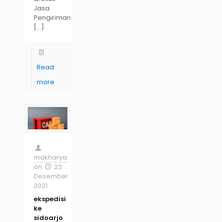
Jasa
Pengiriman
[…]
Read
more
makharya
on
23
Desember
2021
ekspedisi
ke
sidoarjo