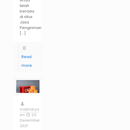
Anda
telah
berada
di situs
Jasa
Pengiriman
[…]
Read
more
makharya
on
23
Desember
2021