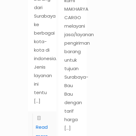
kami
dari
MAKHARYA
Surabaya
CARGO
ke
melayani
berbagai
jasa/layanan
kota-
pengiriman
kota di
barang
indonesia.
untuk
Jenis
tujuan
layanan
Surabaya-
ini
Bau
tentu
Bau
[…]
dengan
tarif
harga
Read
[…]