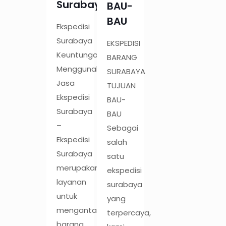
Surabaya
BAU-
BAU
Ekspedisi
Surabaya
EKSPEDISI
Keuntungan
BARANG
Menggunakan
SURABAYA
Jasa
TUJUAN
Ekspedisi
BAU-
Surabaya
BAU
–
Sebagai
Ekspedisi
salah
Surabaya
satu
merupakan
ekspedisi
layanan
surabaya
untuk
yang
mengantar
terpercaya,
barang