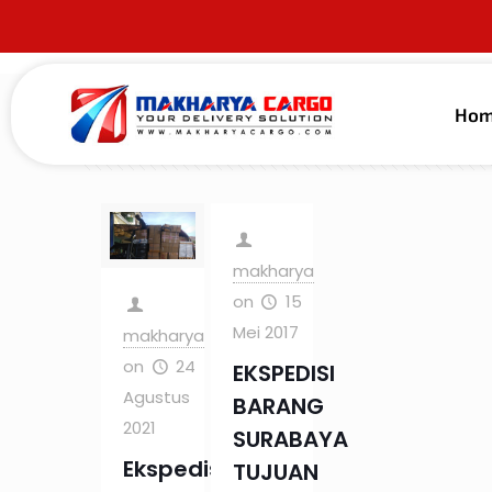
Ho
Filter by
Categories
Tags
Au
makharya
on
15
Mei 2017
makharya
on
24
EKSPEDISI
Agustus
BARANG
2021
SURABAYA
Ekspedisi
TUJUAN