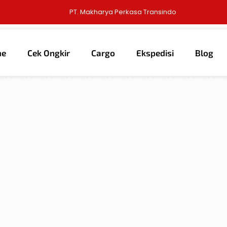
PT. Makharya Perkasa Transindo
me
Cek Ongkir
Cargo
Ekspedisi
Blog
thors