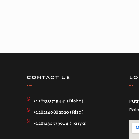
CONTACT US
LO
Put
+6281331715441 (Richa)
Pala
+6282140882020 (Riza)
+6281230973044 (Tasya)