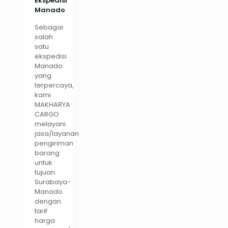
Ekspedisi
Manado
Sebagai
salah
satu
ekspedisi
Manado
yang
terpercaya,
kami
MAKHARYA
CARGO
melayani
jasa/layanan
pengiriman
barang
untuk
tujuan
Surabaya-
Manado
dengan
tarif
harga