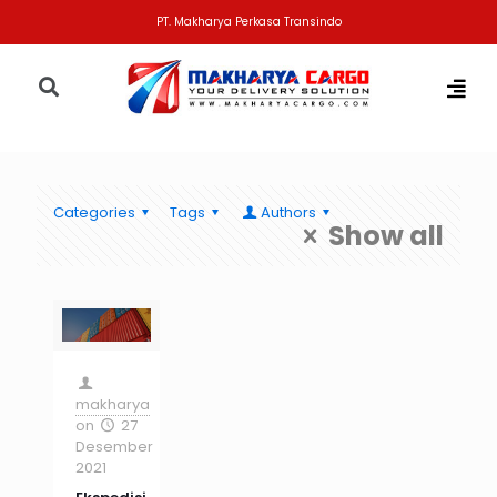
PT. Makharya Perkasa Transindo
Categories
Tags
Authors
Show all
makharya
on
27
Desember
2021