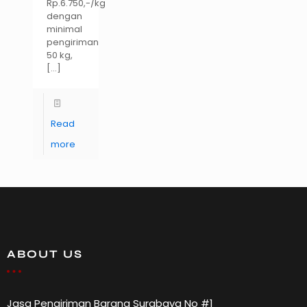
Rp.6.750,-/kg
dengan
minimal
pengiriman
50 kg,
[…]
Read
more
ABOUT US
Jasa Pengiriman Barang Surabaya No #1