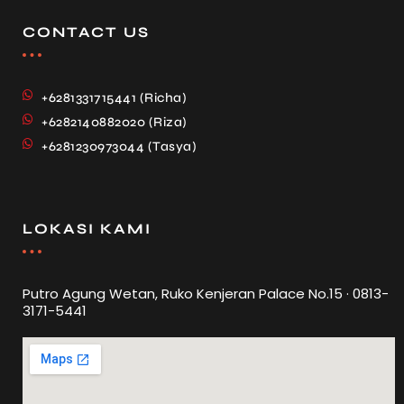
CONTACT US
+6281331715441 (Richa)
+6282140882020 (Riza)
+6281230973044 (Tasya)
LOKASI KAMI
Putro Agung Wetan, Ruko Kenjeran Palace No.15 · 0813-
3171-5441