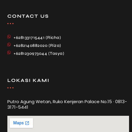
CONTACT US
+6281331715441 (Richa)
+6282140882020 (Riza)
+6281230973044 (Tasya)
LOKASI KAMI
Putro Agung Wetan, Ruko Kenjeran Palace No.15 · 0813-
3171-5441