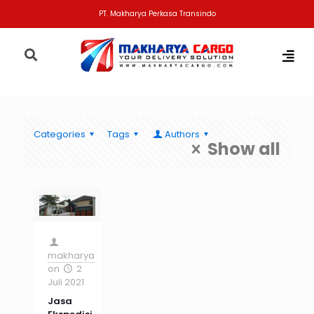
PT. Makharya Perkasa Transindo
Categories
Tags
Authors
Show all
makharya
on
2
Juli 2021
Jasa