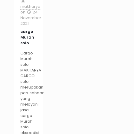
makharya
on
24
November
2021
cargo
Murah
solo
Cargo
Murah
solo
MAKHARYA
CARGO
solo
merupakan
perusahaan
yang
melayani
jasa
cargo
Murah
solo
ekspedisi