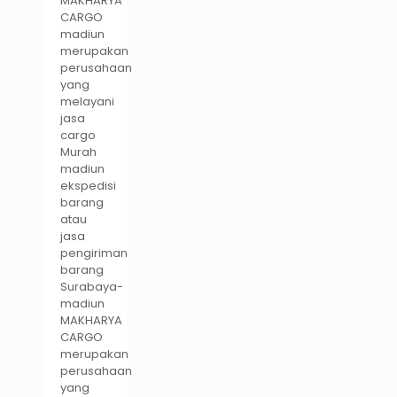
MAKHARYA
CARGO
madiun
merupakan
perusahaan
yang
melayani
jasa
cargo
Murah
madiun
ekspedisi
barang
atau
jasa
pengiriman
barang
Surabaya-
madiun
MAKHARYA
CARGO
merupakan
perusahaan
yang