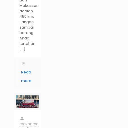
dan
Makassar
adalah
450 km,
Jangan
sampai
barang
Anda
tertahan
[…]
Read
more
makharya