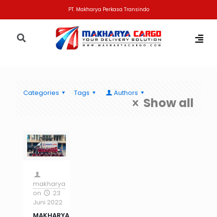
PT. Makharya Perkasa Transindo
Categories
Tags
Authors
Show all
makharya
on
23
Juni 2022
MAKHARYA