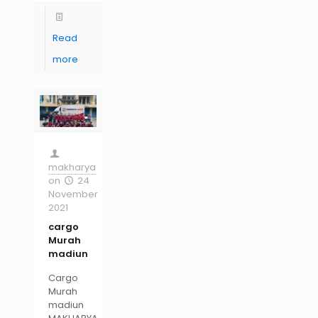
Read
more
makharya
on
24
November
2021
cargo
Murah
madiun
Cargo
Murah
madiun