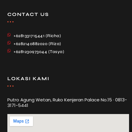
CONTACT US
+6281331715441 (Richa)
+6282140882020 (Riza)
+6281230973044 (Tasya)
LOKASI KAMI
Putro Agung Wetan, Ruko Kenjeran Palace No.15 · 0813-
3171-5441