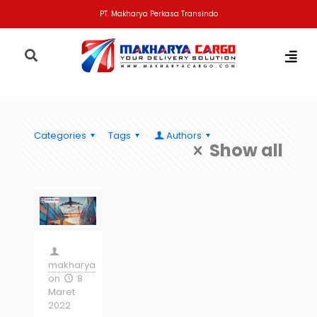
PT. Makharya Perkasa Transindo
Categories
Tags
Authors
Show all
makharya
on
8
Maret
2022