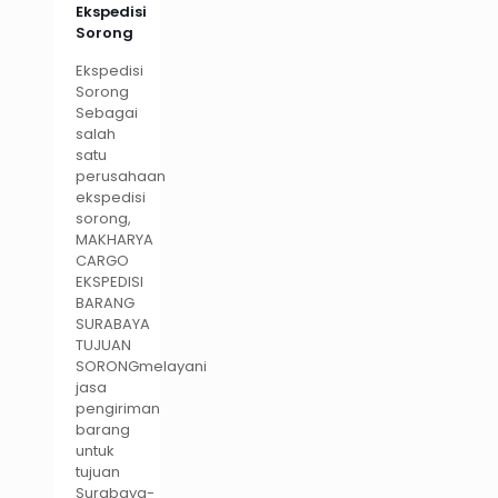
Ekspedisi
Sorong
Ekspedisi
Sorong
Sebagai
salah
satu
perusahaan
ekspedisi
sorong,
MAKHARYA
CARGO
EKSPEDISI
BARANG
SURABAYA
TUJUAN
SORONGmelayani
jasa
pengiriman
barang
untuk
tujuan
Surabaya-