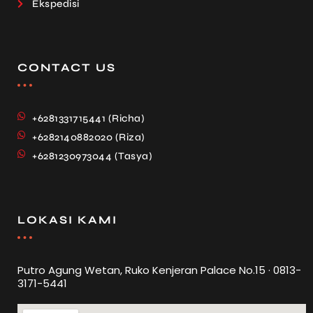
Ekspedisi
CONTACT US
+6281331715441 (Richa)
+6282140882020 (Riza)
+6281230973044 (Tasya)
LOKASI KAMI
Putro Agung Wetan, Ruko Kenjeran Palace No.15 · 0813-
3171-5441