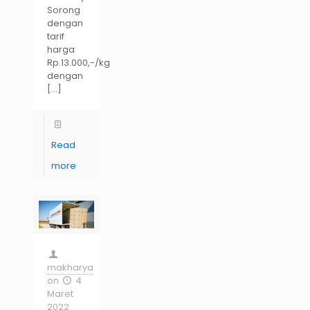
Sorong
dengan
tarif
harga
Rp.13.000,-/kg
dengan
[…]
Read
more
makharya
on
4
Maret
2022