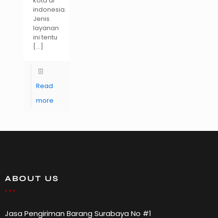
kota di
indonesia.
Jenis
layanan
ini tentu
[…]
Read
more
ABOUT US
Jasa Pengiriman Barang Surabaya No #1