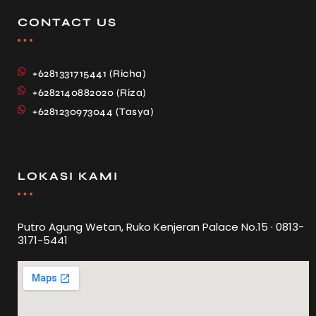
CONTACT US
+6281331715441 (Richa)
+6282140882020 (Riza)
+6281230973044 (Tasya)
LOKASI KAMI
Putro Agung Wetan, Ruko Kenjeran Palace No.15 · 0813-
3171-5441