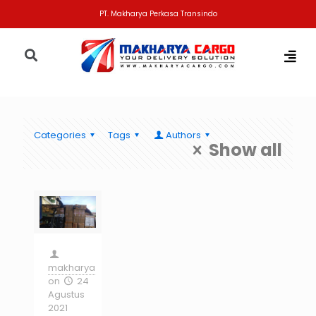
PT. Makharya Perkasa Transindo
Categories
Tags
Authors
Show all
makharya
on
24
Agustus
2021