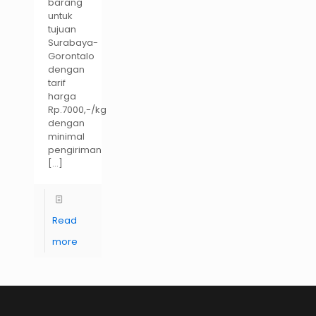
barang
untuk
tujuan
Surabaya-
Gorontalo
dengan
tarif
harga
Rp.7000,-/kg
dengan
minimal
pengiriman
[…]
Read
more