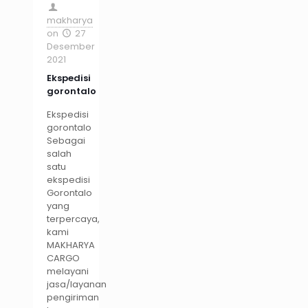
makharya
on
27
Desember
2021
Ekspedisi
gorontalo
Ekspedisi
gorontalo
Sebagai
salah
satu
ekspedisi
Gorontalo
yang
terpercaya,
kami
MAKHARYA
CARGO
melayani
jasa/layanan
pengiriman