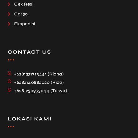
Cek Resi
Cargo
Ekspedisi
CONTACT US
+6281331715441 (Richa)
+6282140882020 (Riza)
+6281230973044 (Tasya)
LOKASI KAMI