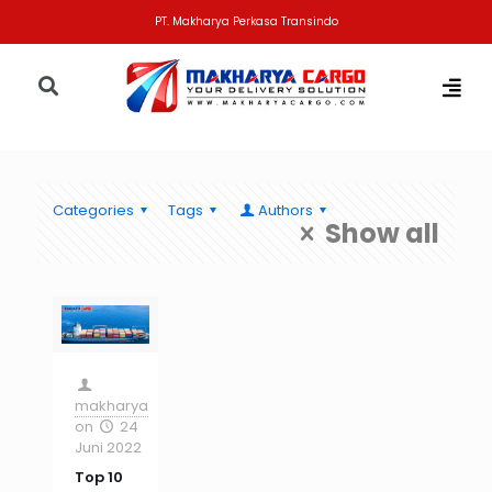
PT. Makharya Perkasa Transindo
Categories
Tags
Authors
Show all
makharya
on
24
Juni 2022
Top 10