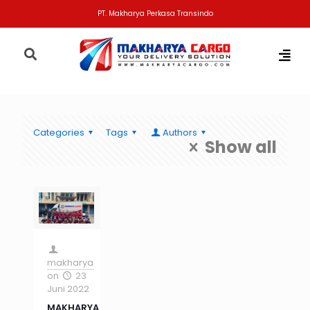
PT. Makharya Perkasa Transindo
Categories
Tags
Authors
Show all
makharya
on
23
Juni 2022
MAKHARYA