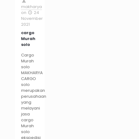
makharya
on
24
November
2021
cargo
Murah
solo
Cargo
Murah
solo
MAKHARYA
CARGO
solo
merupakan
perusahaan
yang
melayani
jasa
cargo
Murah
solo
ekspedisi