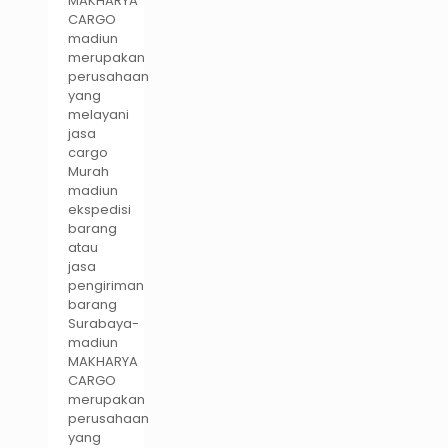
MAKHARYA
CARGO
madiun
merupakan
perusahaan
yang
melayani
jasa
cargo
Murah
madiun
ekspedisi
barang
atau
jasa
pengiriman
barang
Surabaya-
madiun
MAKHARYA
CARGO
merupakan
perusahaan
yang