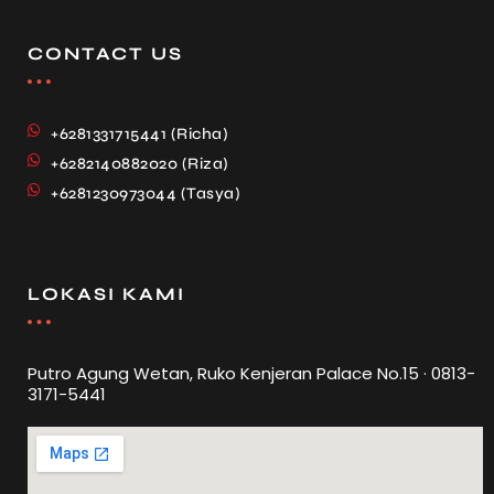
CONTACT US
+6281331715441 (Richa)
+6282140882020 (Riza)
+6281230973044 (Tasya)
LOKASI KAMI
Putro Agung Wetan, Ruko Kenjeran Palace No.15 · 0813-
3171-5441