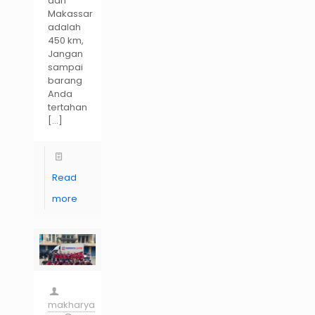
dan
Makassar
adalah
450 km,
Jangan
sampai
barang
Anda
tertahan
[…]
Read
more
makharya