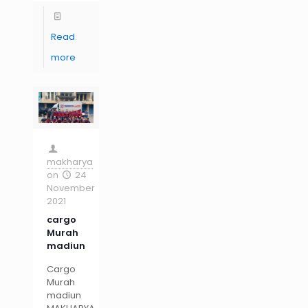
Read
more
makharya
on
24
November
2021
cargo
Murah
madiun
Cargo
Murah
madiun