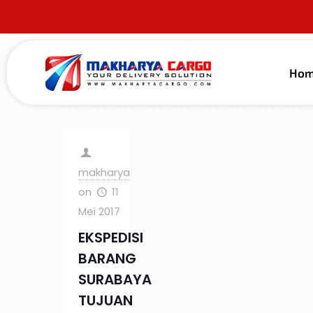
Ho
Filter by
Categories
Tags
Au
makharya
on
11
Mei 2017
EKSPEDISI
BARANG
SURABAYA
TUJUAN