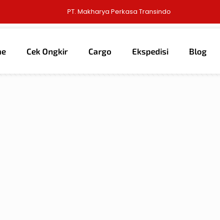
PT. Makharya Perkasa Transindo
me
Cek Ongkir
Cargo
Ekspedisi
Blog
thors