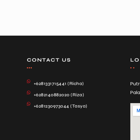
CONTACT US
LO
Put
+6281331715441 (Richa)
Pala
+6282140882020 (Riza)
+6281230973044 (Tasya)