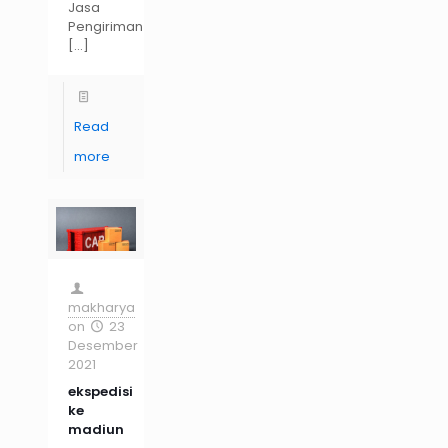
Jasa
Pengiriman
[…]
Read
more
makharya
on
23
Desember
2021
ekspedisi
ke
madiun