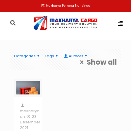
PT. Makharya Perkasa Transindo
Categories
Tags
Authors
Show all
makharya
on
23
Desember
2021