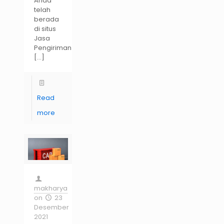
Anda
telah
berada
di situs
Jasa
Pengiriman
[…]
Read
more
makharya
on
23
Desember
2021