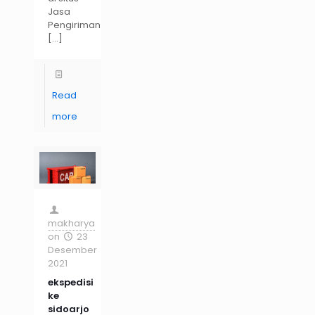
Jasa
Pengiriman
[…]
Read
more
makharya
on
23
Desember
2021
ekspedisi
ke
sidoarjo