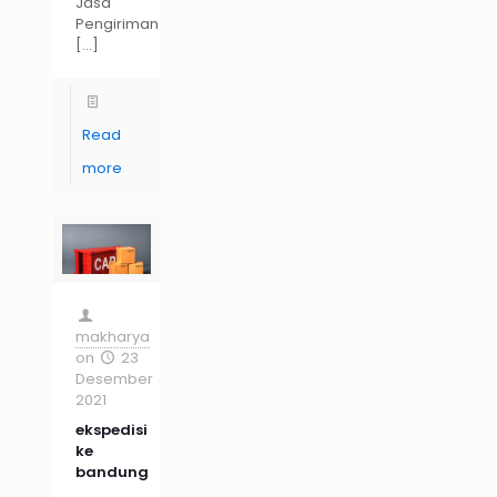
Jasa
Pengiriman
[…]
Read
more
makharya
on
23
Desember
2021
ekspedisi
ke
bandung