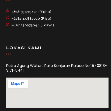
+6281331715441 (Richa)
+6282140882020 (Riza)
+6281230973044 (Tasya)
LOKASI KAMI
Putro Agung Wetan, Ruko Kenjeran Palace No.15 · 0813-
3171-5441