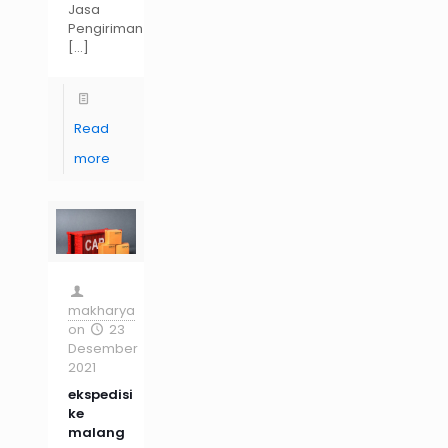
Jasa
Pengiriman
[…]
Read
more
makharya
on
23
Desember
2021
ekspedisi
ke
malang