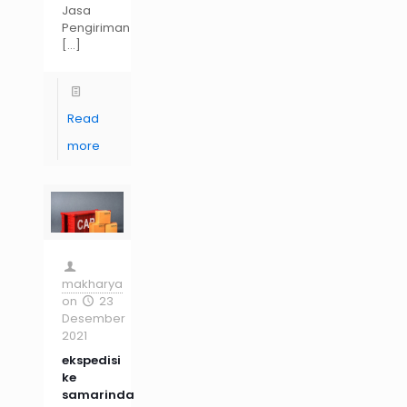
Jasa
Pengiriman
[…]
Read
more
makharya
on
23
Desember
2021
ekspedisi
ke
samarinda