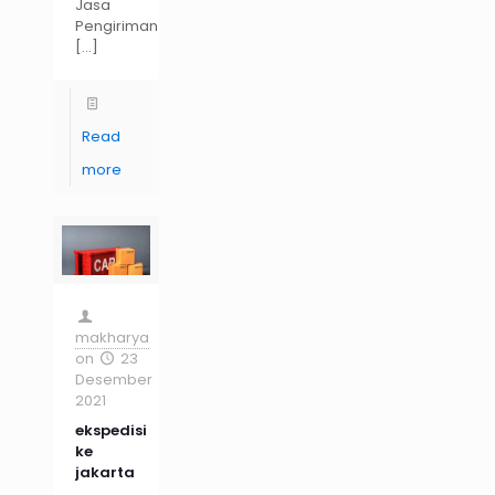
Jasa
Pengiriman
[…]
Read
more
makharya
on
23
Desember
2021
ekspedisi
ke
jakarta