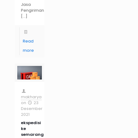
Jasa
Pengiriman
[…]
Read
more
makharya
on
23
Desember
2021
ekspedisi
ke
semarang