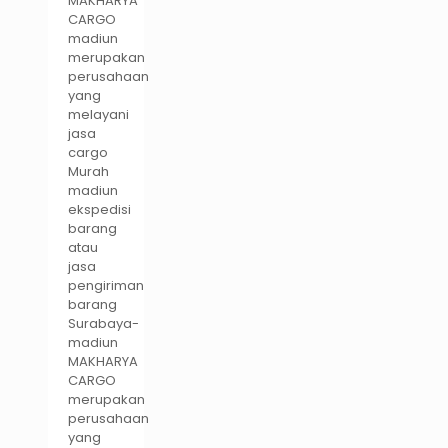
MAKHARYA
CARGO
madiun
merupakan
perusahaan
yang
melayani
jasa
cargo
Murah
madiun
ekspedisi
barang
atau
jasa
pengiriman
barang
Surabaya-
madiun
MAKHARYA
CARGO
merupakan
perusahaan
yang