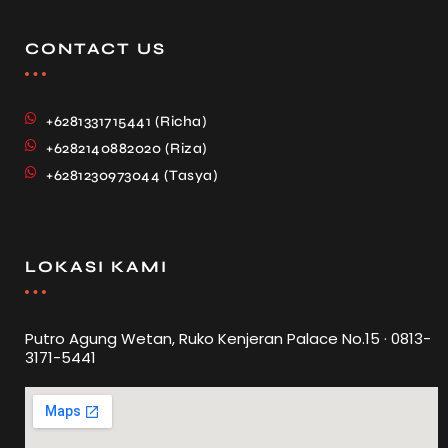
CONTACT US
+6281331715441 (Richa)
+6282140882020 (Riza)
+6281230973044 (Tasya)
LOKASI KAMI
Putro Agung Wetan, Ruko Kenjeran Palace No.15 · 0813-
3171-5441