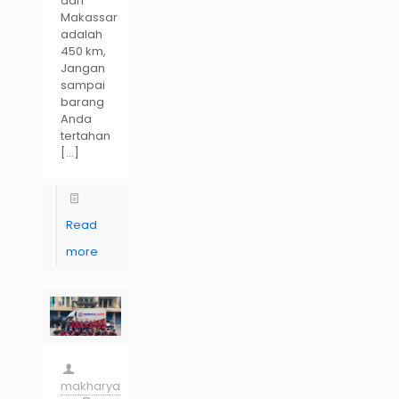
dan
Makassar
adalah
450 km,
Jangan
sampai
barang
Anda
tertahan
[…]
Read
more
makharya