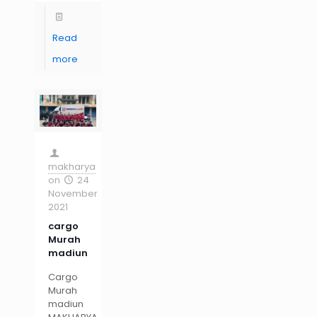
Read
more
makharya
on
24
November
2021
cargo
Murah
madiun
Cargo
Murah
madiun