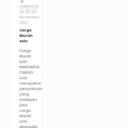
makharya
on
24
November
2021
cargo
Murah
solo
Cargo
Murah
solo
MAKHARYA
CARGO
solo
merupakan
perusahaan
yang
melayani
jasa
cargo
Murah
solo
ekspedisi