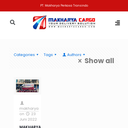
PT. Makharya Perkasa Transindo
Categories
Tags
Authors
Show all
makharya
on
23
Juni 2022
MAKHARYA