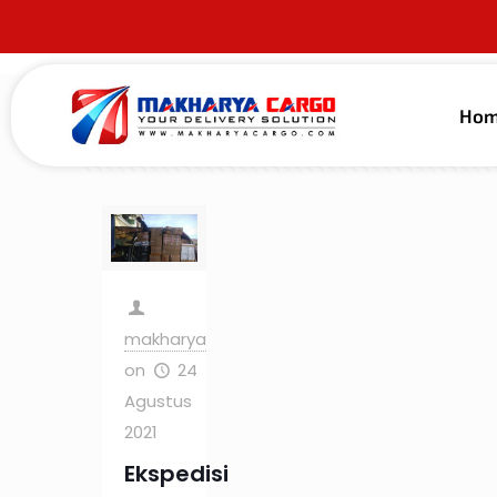
Ho
Filter by
Categories
Tags
Au
makharya
on
24
Agustus
2021
Ekspedisi