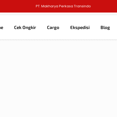
PT. Makharya Perkasa Transindo
me
Cek Ongkir
Cargo
Ekspedisi
Blog
thors