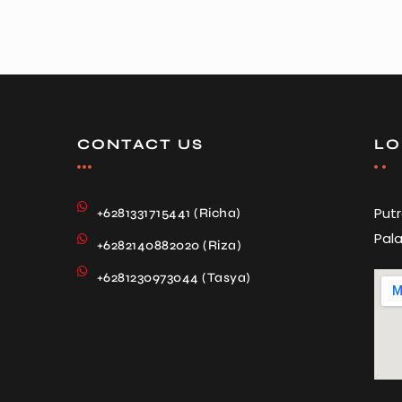
CONTACT US
LO
Put
+6281331715441 (Richa)
Pala
+6282140882020 (Riza)
+6281230973044 (Tasya)