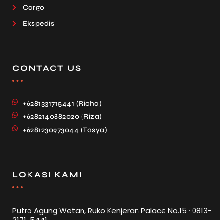
Cargo
Ekspedisi
CONTACT US
+6281331715441 (Richa)
+6282140882020 (Riza)
+6281230973044 (Tasya)
LOKASI KAMI
Putro Agung Wetan, Ruko Kenjeran Palace No.15 · 0813-
3171-5441