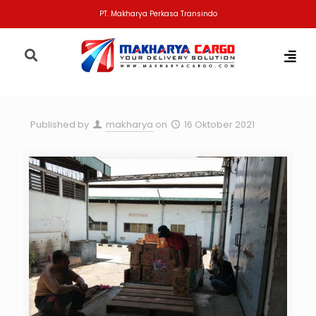
PT. Makharya Perkasa Transindo
Published by
makharya
on
16 Oktober 2021