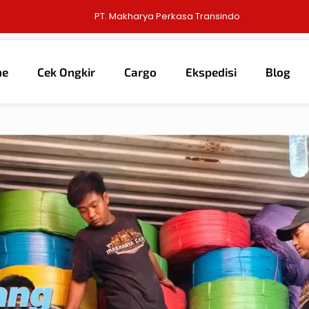
PT. Makharya Perkasa Transindo
me
Cek Ongkir
Cargo
Ekspedisi
Blog