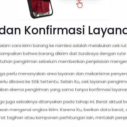
 dan Konfirmasi Layan
 dalam cara kirim barang ke namlea adalah melakukan cek r
ampaikan bahwa barang dikirim dari Surabaya dengan rute t
uhan pengiriman sebelum memberikan penjelasan mengenai
uga perlu menanyakan area layanan dan mekanisme penyera
u dibawa ke titik tertentu. Selain itu, cek layanan pengiri
n skema pengiriman yang sama tanpa konfirmasi layanan t
o juga sebaiknya ditanyakan pada tahap ini. Berat aktual 
an mengenai ongkos kirim. Karena itu, berikan data berat, di
erat tagihan atau komponen perhitungan lain, mintalah penj