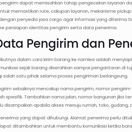
pengirim dapat memisahkan tahap pengecekan layanan dar
 untuk memastikan rute, cakupan layanan, mekanisme pickup
 dengan penyedia jasa cargo agar informasi yang diterima t
 ke persiapan identitas pengirim serta data penerima.
Data Pengirim dan Pe
berikutnya dalam cara kirim barang ke namlea adalah menyi
munikasi sejak barang diserahkan sampai pengantaran di tu
i salah satu pihak selama proses pengiriman berlangsung.
irim sebaiknya mencakup nama pengirim, nomor pengirim ya
bih spesifik. Tambahkan nama jalan, nomor bangunan jika te
rlu disampaikan apabila akses menuju rumah, toko, gudang, at
nerima yang dapat dihubungi. Alamat penerima perlu dituli
pat ditambahkan untuk membantu komunikasi ketika barang 