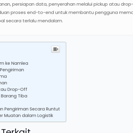
n, persiapan data, penyerahan melalui pickup atau drop-of
anduan proses end-to-end untuk membantu pengguna mem
pal secara terlalu mendalam.
irim ke Namlea
 Pengiriman
ima
iman
atau Drop-Off
 Barang Tiba
an Pengiriman Secara Runtut
er Muatan dalam Logistik
Terkait