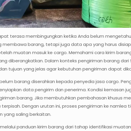
pat terasa membingungkan ketika Anda belum mengetahui t
g membawa barang, tetapi juga data apa yang harus disiap
setelah muatan masuk ke cargo. Memahami cara kirim bara
ang diberangkatkan. Dalam konteks pengiriman barang dar
dan tujuan yang jelas agar kebutuhan pengiriman dapat dikom
ebelum barang diserahkan kepada penyedia jasa cargo. Peng
menyiapkan data pengirim dan penerima. Kondisi kemasan jug
engiriman barang. Jika membutuhkan pembahasan khusus m
a terpisah. Dengan urutan ini, proses pengiriman ke namlea
 yang saling berkaitan.
 melalui panduan kirim barang dari tahap identifikasi muat