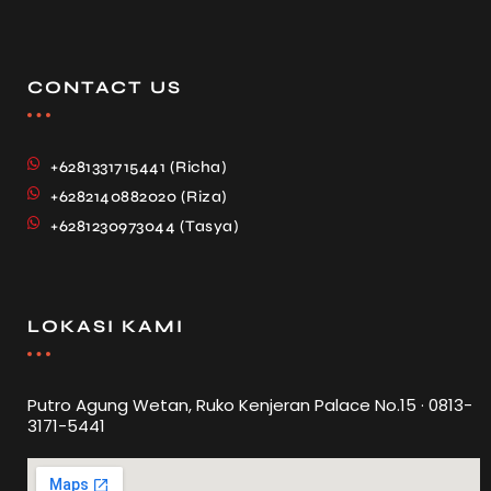
CONTACT US
+6281331715441 (Richa)
+6282140882020 (Riza)
+6281230973044 (Tasya)
LOKASI KAMI
Putro Agung Wetan, Ruko Kenjeran Palace No.15 · 0813-
3171-5441