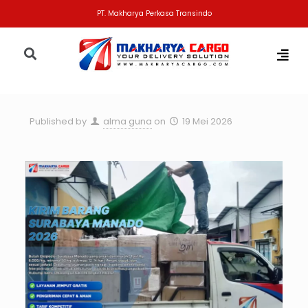
PT. Makharya Perkasa Transindo
Published by
alma guna
on
19 Mei 2026