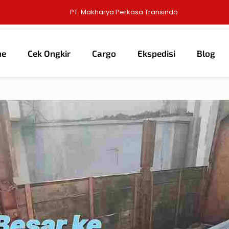
PT. Makharya Perkasa Transindo
me
Cek Ongkir
Cargo
Ekspedisi
Blog