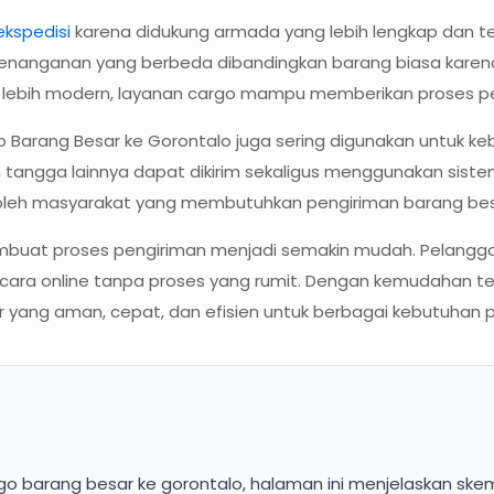
ekspedisi
karena didukung armada yang lebih lengkap dan 
anganan yang berbeda dibandingkan barang biasa karena ri
 lebih modern, layanan cargo mampu memberikan proses peng
go Barang Besar ke Gorontalo juga sering digunakan untuk k
ah tangga lainnya dapat dikirim sekaligus menggunakan sist
 oleh masyarakat yang membutuhkan pengiriman barang bes
mbuat proses pengiriman menjadi semakin mudah. Pelanggan 
cara online tanpa proses yang rumit. Dengan kemudahan te
r yang aman, cepat, dan efisien untuk berbagai kebutuhan 
o barang besar ke gorontalo, halaman ini menjelaskan skema