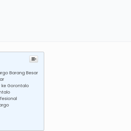
argo Barang Besar
ar
ke Gorontalo
ntalo
fesional
argo