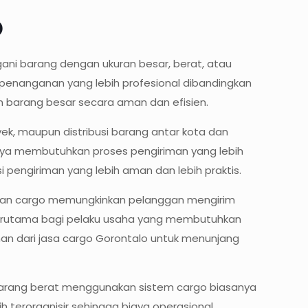
o
ani barang dengan ukuran besar, berat, atau
 penanganan yang lebih profesional dibandingkan
im barang besar secara aman dan efisien.
ek, maupun distribusi barang antar kota dan
asanya membutuhkan proses pengiriman yang lebih
pengiriman yang lebih aman dan lebih praktis.
riman cargo memungkinkan pelanggan mengirim
en terutama bagi pelaku usaha yang membutuhkan
nan dari jasa cargo Gorontalo untuk menunjang
n barang berat menggunakan sistem cargo biasanya
bih terorganisir sehingga biaya operasional