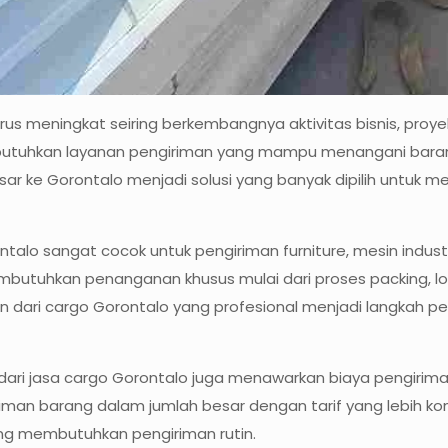
s meningkat seiring berkembangnya aktivitas bisnis, proyek
butuhkan layanan pengiriman yang mampu menangani bara
esar ke Gorontalo menjadi solusi yang banyak dipilih untuk
alo sangat cocok untuk pengiriman furniture, mesin industr
mbutuhkan penanganan khusus mulai dari proses packing, l
an dari cargo Gorontalo yang profesional menjadi langkah pe
ri jasa cargo Gorontalo juga menawarkan biaya pengiriman
iman barang dalam jumlah besar dengan tarif yang lebih ko
ang membutuhkan pengiriman rutin.