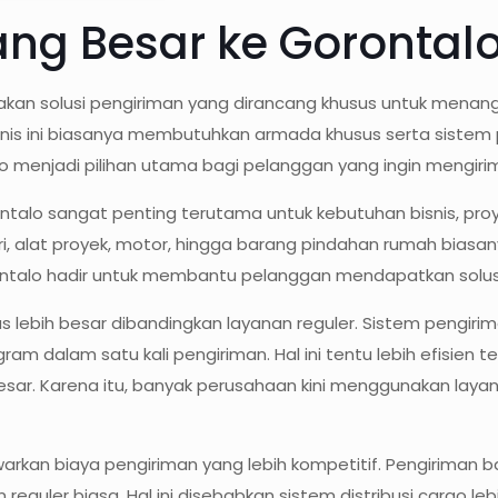
ang Besar ke Gorontal
kan solusi pengiriman yang dirancang khusus untuk menang
jenis ini biasanya membutuhkan armada khusus serta sistem
rgo menjadi pilihan utama bagi pelanggan yang ingin mengir
alo sangat penting terutama untuk kebutuhan bisnis, proy
ustri, alat proyek, motor, hingga barang pindahan rumah bi
rontalo hadir untuk membantu pelanggan mendapatkan solusi 
as lebih besar dibandingkan layanan reguler. Sistem pengi
ram dalam satu kali pengiriman. Hal ini tentu lebih efisi
besar. Karena itu, banyak perusahaan kini menggunakan laya
warkan biaya pengiriman yang lebih kompetitif. Pengirima
 reguler biasa. Hal ini disebabkan sistem distribusi cargo le