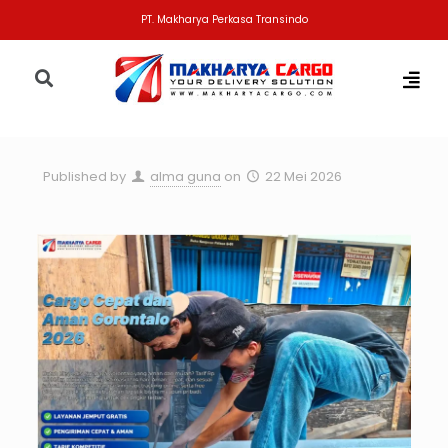
PT. Makharya Perkasa Transindo
Published by
alma guna
on
22 Mei 2026