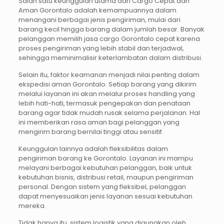
Salah satu keunggulan utama dari Cargo Cepat dan
Aman Gorontalo adalah kemampuannya dalam
menangani berbagai jenis pengiriman, mulai dari
barang kecil hingga barang dalam jumlah besar. Banyak
pelanggan memilih jasa cargo Gorontalo cepat karena
proses pengiriman yang lebih stabil dan terjadwal,
sehingga meminimalisir keterlambatan dalam distribusi.
Selain itu, faktor keamanan menjadi nilai penting dalam
ekspedisi aman Gorontalo. Setiap barang yang dikirim
melalui layanan ini akan melalui proses handling yang
lebih hati-hati, termasuk pengepakan dan penataan
barang agar tidak mudah rusak selama perjalanan. Hal
ini memberikan rasa aman bagi pelanggan yang
mengirim barang bernilai tinggi atau sensitif.
Keunggulan lainnya adalah fleksibilitas dalam
pengiriman barang ke Gorontalo. Layanan ini mampu
melayani berbagai kebutuhan pelanggan, baik untuk
kebutuhan bisnis, distribusi retail, maupun pengiriman
personal. Dengan sistem yang fleksibel, pelanggan
dapat menyesuaikan jenis layanan sesuai kebutuhan
mereka.
Tidak hanya itu, sistem logistik yang digunakan oleh