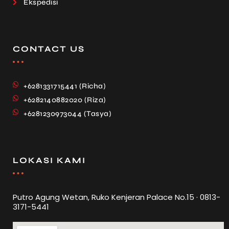
Ekspedisi
CONTACT US
+6281331715441 (Richa)
+6282140882020 (Riza)
+6281230973044 (Tasya)
LOKASI KAMI
Putro Agung Wetan, Ruko Kenjeran Palace No.15 · 0813-
3171-5441