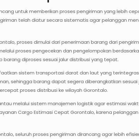
ncang untuk memberikan proses pengiriman yang lebih cepat,
giriman telah diatur secara sistematis agar pelanggan men
ntalo, proses dimulai dari penerimaan barang dari pengirim
elalui proses pengecekan dan pengelompokan berdasarkan tu
barang diproses sesuai jalur distribusi yang tepat.
tkan sistem transportasi darat dan laut yang terintegrasi
an, sehingga barang dapat segera diberangkatkan sesuai ja
pat proses distribusi ke wilayah Gorontalo.
ntau melalui sistem manajemen logistik agar estimasi waktu
ri layanan Cargo Estimasi Cepat Gorontalo, karena pelang
alo, seluruh proses pengiriman dirancang agar lebih efisie