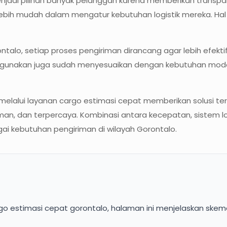
njadi pilihan banyak pelanggan karena memberikan transpa
ebih mudah dalam mengatur kebutuhan logistik mereka. Hal 
lo, setiap proses pengiriman dirancang agar lebih efektif,
g digunakan juga sudah menyesuaikan dengan kebutuhan mo
melalui layanan cargo estimasi cepat memberikan solusi t
an, dan terpercaya. Kombinasi antara kecepatan, sistem l
ai kebutuhan pengiriman di wilayah Gorontalo.
o estimasi cepat gorontalo, halaman ini menjelaskan skema,